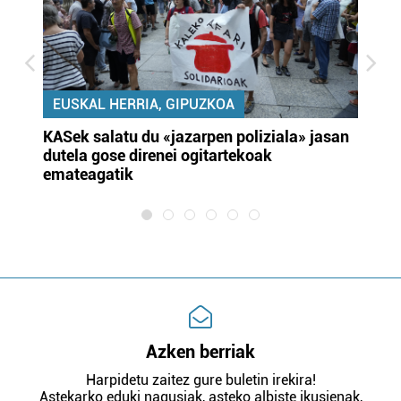
EUSKAL HERRIA, GIPUZKOA
KASek salatu du «jazarpen poliziala» jasan
Pa
dutela gose direnei ogitartekoak
da
emateagatik
«s
Azken berriak
Harpidetu zaitez gure buletin irekira!
Astekarko eduki nagusiak, asteko albiste ikusienak,