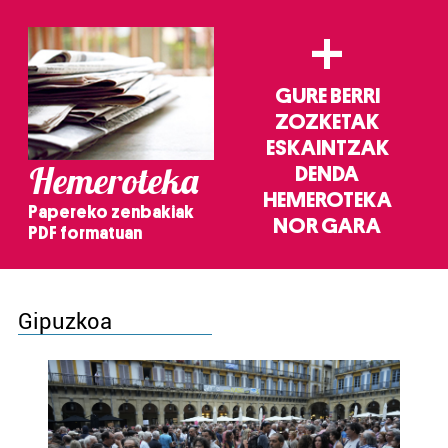
+
GURE BERRI
ZOZKETAK
ESKAINTZAK
Hemeroteka
DENDA
HEMEROTEKA
Papereko zenbakiak
NOR GARA
PDF formatuan
Gipuzkoa