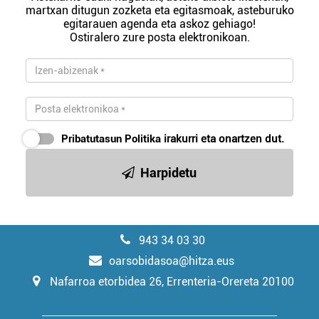
martxan ditugun zozketa eta egitasmoak, asteburuko
egitarauen agenda eta askoz gehiago!
Ostiralero zure posta elektronikoan.
Pribatutasun Politika
irakurri eta onartzen dut.
Harpidetu
943 34 03 30
oarsobidasoa@hitza.eus
Nafarroa etorbidea 26, Errenteria-Orereta 20100