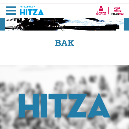
Sartu
BAK