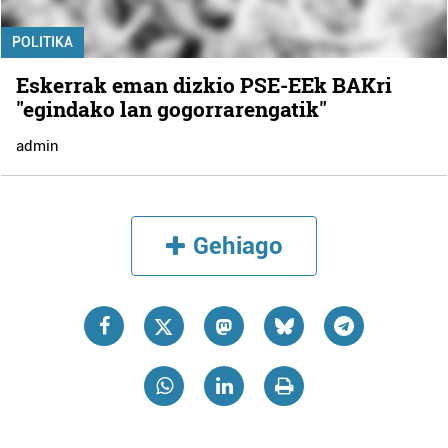
POLITIKA
Eskerrak eman dizkio PSE-EEk BAKri
"egindako lan gogorrarengatik"
admin
Gehiago