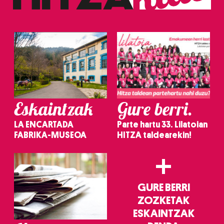
erabiltzeko baimen esplizitua ematen diguzu.
Gehiago
irakurri
Eskaintzak
Gure berri.
LA ENCARTADA
Parte hartu 33. Lilatoian
FABRIKA-MUSEOA
HITZA taldearekin!
+
GURE BERRI
ZOZKETAK
ESKAINTZAK