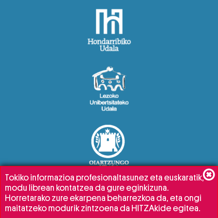
Tokiko informazioa profesionaltasunez eta euskaratik,
modu librean kontatzea da gure eginkizuna.
Horretarako zure ekarpena beharrezkoa da, eta ongi
maitatzeko modurik zintzoena da HITZAkide egitea.