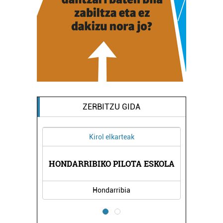
ZERBITZU GIDA
Kirol elkarteak
PIA
MI
HONDARRIBIKO PILOTA ESKOLA
Hondarribia