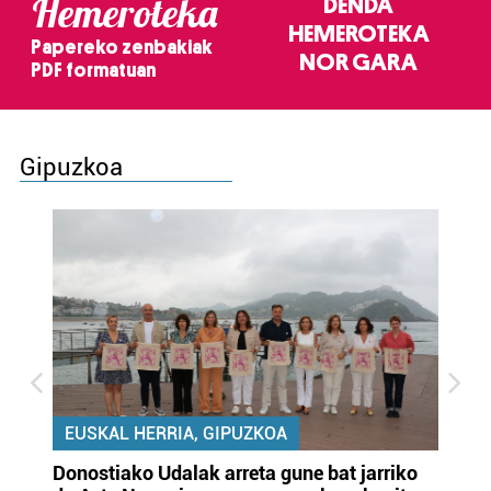
Hemeroteka
DENDA
HEMEROTEKA
Papereko zenbakiak
NOR GARA
PDF formatuan
Gipuzkoa
EUSKAL HERRIA, GIPUZKOA
Donostiako Udalak arreta gune bat jarriko
Ur