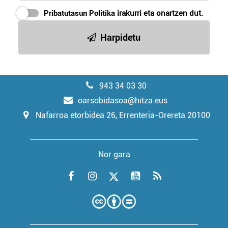
Pribatutasun Politika
irakurri eta onartzen dut.
Harpidetu
943 34 03 30
oarsobidasoa@hitza.eus
Nafarroa etorbidea 26, Errenteria-Orereta 20100
Nor gara