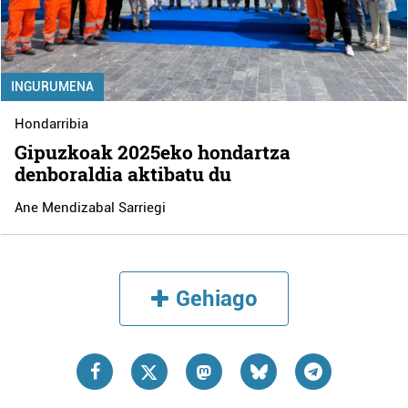
INGURUMENA
Hondarribia
Gipuzkoak 2025eko hondartza
denboraldia aktibatu du
Ane Mendizabal Sarriegi
Gehiago