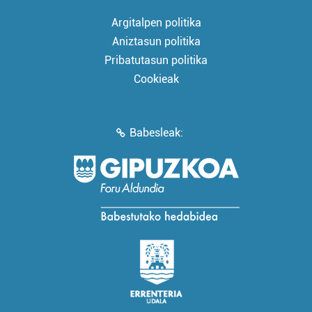
Argitalpen politika
Aniztasun politika
Pribatutasun politika
Cookieak
Babesleak: