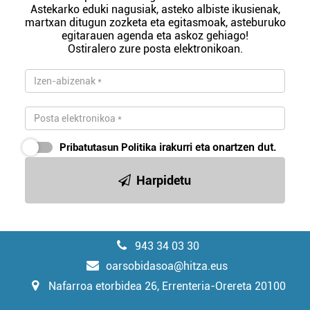
Astekarko eduki nagusiak, asteko albiste ikusienak,
martxan ditugun zozketa eta egitasmoak, asteburuko
egitarauen agenda eta askoz gehiago!
Ostiralero zure posta elektronikoan.
Pribatutasun Politika
irakurri eta onartzen dut.
Harpidetu
943 34 03 30
oarsobidasoa@hitza.eus
Nafarroa etorbidea 26, Errenteria-Orereta 20100