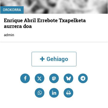
OROKORRA
Enrique Abril Errebote Txapelketa
aurrera doa
admin
Gehiago