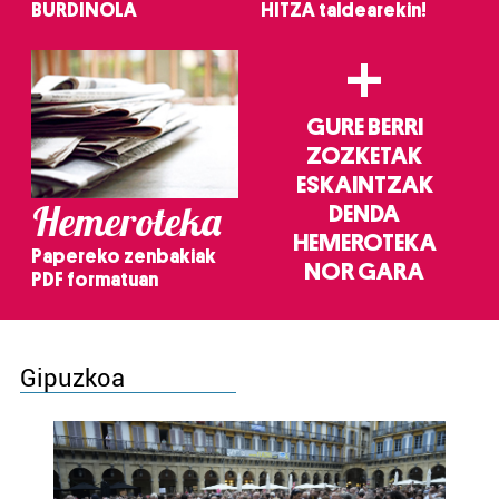
BURDINOLA
HITZA taldearekin!
+
GURE BERRI
ZOZKETAK
ESKAINTZAK
Hemeroteka
DENDA
HEMEROTEKA
Papereko zenbakiak
NOR GARA
PDF formatuan
Gipuzkoa