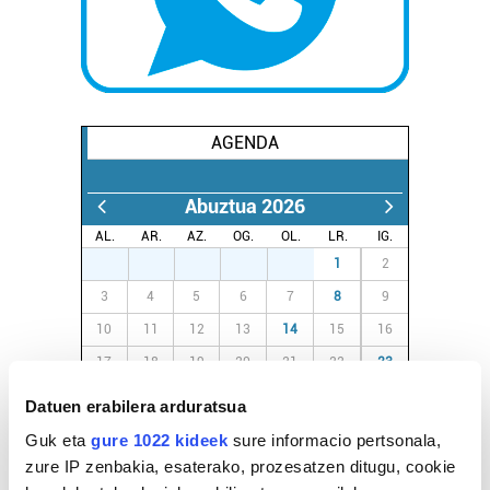
AGENDA
Abuztua 2026
AL.
AR.
AZ.
OG.
OL.
LR.
IG.
27
28
29
30
31
1
2
3
4
5
6
7
8
9
10
11
12
13
14
15
16
17
18
19
20
21
22
23
24
25
26
27
28
29
30
Datuen erabilera arduratsua
31
1
2
3
4
5
6
Guk eta
gure 1022 kideek
sure informacio pertsonala,
zure IP zenbakia, esaterako, prozesatzen ditugu, cookie