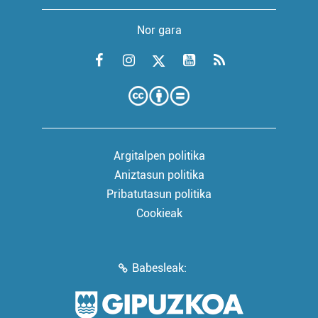
Nor gara
Argitalpen politika
Aniztasun politika
Pribatutasun politika
Cookieak
Babesleak: