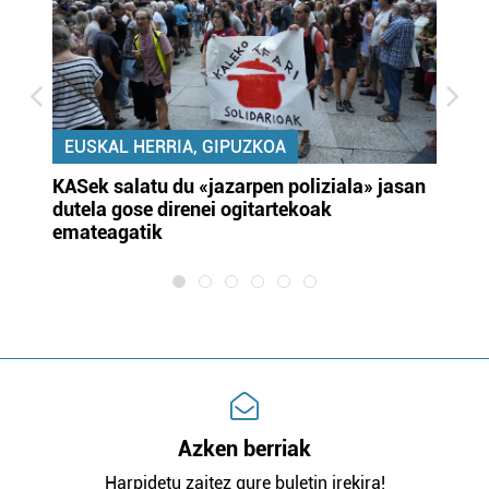
EUSKAL HERRIA, GIPUZKOA
KASek salatu du «jazarpen poliziala» jasan
Pa
dutela gose direnei ogitartekoak
da
emateagatik
«s
Azken berriak
Harpidetu zaitez gure buletin irekira!