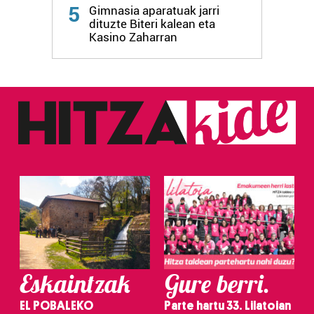
Webgune honek cookie propioak eta hirugarrenen cookie-
5
Gimnasia aparatuak jarri
fitxategiak erabiltzen ditu. Zure esperientzia eta
dituzte Biteri kalean eta
zerbitzuak hobetzeko asmoz, cookie teknologiaz
Kasino Zaharran
baliatzen gara. Ohar hau onartuz gero, teknologia hori
erabiltzeko baimen esplizitua ematen diguzu.
Gehiago
irakurri
Eskaintzak
Gure berri.
EL POBALEKO
Parte hartu 33. Lilatoian