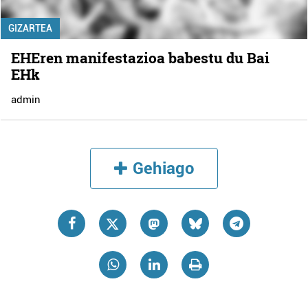
GIZARTEA
EHEren manifestazioa babestu du Bai
EHk
admin
Gehiago