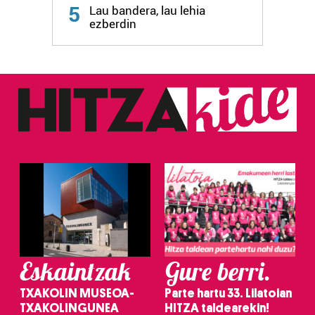
5
Lau bandera, lau lehia
fitxategiak erabiltzen ditu. Zure esperientzia eta
ezberdin
zerbitzuak hobetzeko asmoz, cookie teknologiaz
baliatzen gara. Ohar hau onartuz gero, teknologia hori
erabiltzeko baimen esplizitua ematen diguzu.
Gehiago
irakurri
Eskaintzak
Gure berri.
TXAKOLIN MUSEOA-
Parte hartu 33. Lilatoian
TXAKOLINGUNEA
HITZA taldearekin!