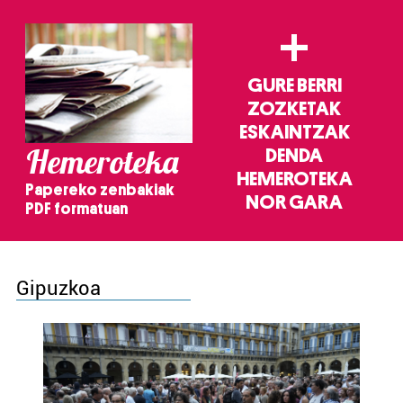
+
GURE BERRI
ZOZKETAK
ESKAINTZAK
Hemeroteka
DENDA
HEMEROTEKA
Papereko zenbakiak
NOR GARA
PDF formatuan
Gipuzkoa