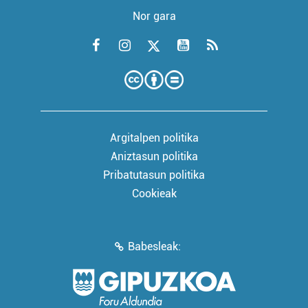
Nor gara
Argitalpen politika
Aniztasun politika
Pribatutasun politika
Cookieak
Babesleak: