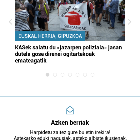
EUSKAL HERRIA, GIPUZKOA
KASek salatu du «jazarpen poliziala» jasan
Pa
dutela gose direnei ogitartekoak
da
emateagatik
«s
Azken berriak
Harpidetu zaitez gure buletin irekira!
Astekarko eduki nagusiak, asteko albiste ikusienak,