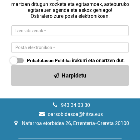
martxan ditugun zozketa eta egitasmoak, asteburuko
egitarauen agenda eta askoz gehiago!
Ostiralero zure posta elektronikoan.
Pribatutasun Politika
irakurri eta onartzen dut.
Harpidetu
943 34 03 30
oarsobidasoa@hitza.eus
Nafarroa etorbidea 26, Errenteria-Orereta 20100