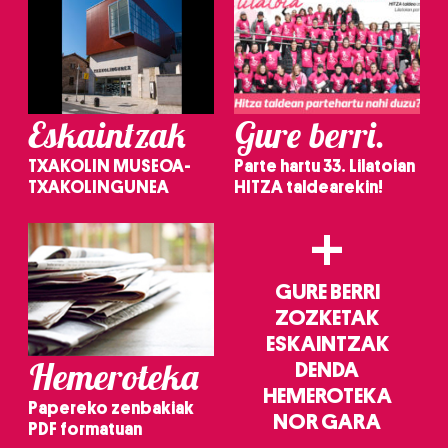
Eskaintzak
Gure berri.
TXAKOLIN MUSEOA-
Parte hartu 33. Lilatoian
TXAKOLINGUNEA
HITZA taldearekin!
+
GURE BERRI
ZOZKETAK
ESKAINTZAK
Hemeroteka
DENDA
HEMEROTEKA
Papereko zenbakiak
NOR GARA
PDF formatuan