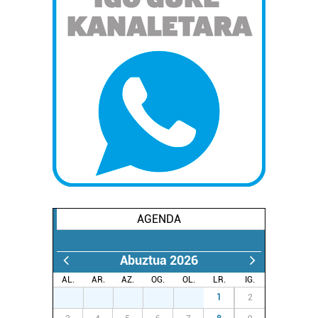
AGENDA
Abuztua 2026
AL.
AR.
AZ.
OG.
OL.
LR.
IG.
27
28
29
30
31
1
2