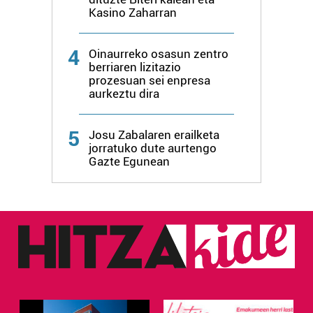
erabiltzen dituen hauta dezakezu.
Kasino Zaharran
Bazkide batzuek ez dizute baimenik eskatzen, eta beren
4
interes komertzial legitimoetan babesten dira. Ikusi gure
Oinaurreko osasun zentro
berriaren lizitazio
bazkideen zerrenda, beren ustez zein helburutarako
prozesuan sei enpresa
duten interes legitimoa eta horren aurka nola egin
aurkeztu dira
dezakezun ikusteko.
5
Josu Zabalaren erailketa
Lortu zure datu pertsonalak prozesatzeko moduari
jorratuko dute aurtengo
buruzko informazio gehiago eta ezarri zure lehentasunak
Gazte Egunean
datuen atalean. Edozein unetan alda edo ken dezakezu
zure baimena Cookieen adierazpenean.
Webgune honek cookie propioak eta hirugarrenen cookie-
fitxategiak erabiltzen ditu. Zure esperientzia eta
zerbitzuak hobetzeko asmoz, cookie teknologiaz
baliatzen gara. Ohar hau onartuz gero, teknologia hori
erabiltzeko baimen esplizitua ematen diguzu.
Gehiago
irakurri