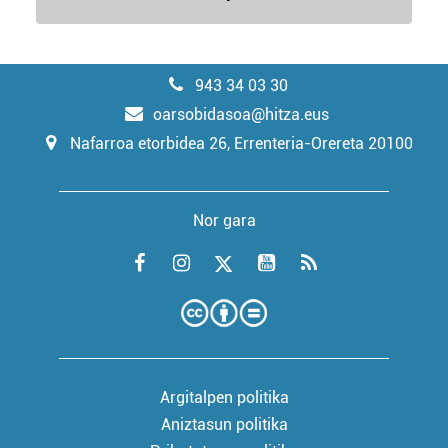
943 34 03 30
oarsobidasoa@hitza.eus
Nafarroa etorbidea 26, Errenteria-Orereta 20100
Nor gara
Argitalpen politika
Aniztasun politika