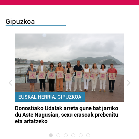
Gipuzkoa
EUSKAL HERRIA, GIPUZKOA
Donostiako Udalak arreta gune bat jarriko
Ur
du Aste Nagusian, sexu erasoak prebenitu
es
eta artatzeko
lu