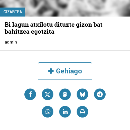
GIZARTEA
Bi lagun atxilotu dituzte gizon bat
bahitzea egotzita
admin
Gehiago