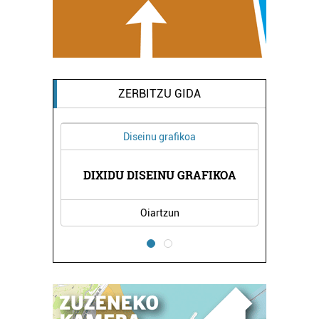
ZERBITZU GIDA
Diseinu grafikoa
A
DIXIDU DISEINU GRAFIKOA
Oiartzun