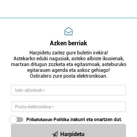
Azken berriak
Harpidetu zaitez gure buletin irekira!
Astekarko eduki nagusiak, asteko albiste ikusienak,
martxan ditugun zozketa eta egitasmoak, asteburuko
egitarauen agenda eta askoz gehiago!
Ostiralero zure posta elektronikoan.
Pribatutasun Politika
irakurri eta onartzen dut.
Harpidetu