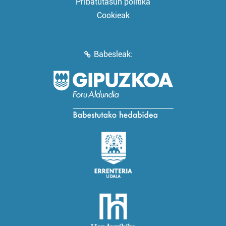
Pribatutasun politika
Cookieak
Babesleak: