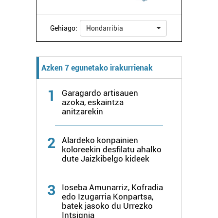
zure baimena Cookieen adierazpenean.
Gehiago:
Hondarribia
Webgune honek cookie propioak eta hirugarrenen cookie-
fitxategiak erabiltzen ditu. Zure esperientzia eta
zerbitzuak hobetzeko asmoz, cookie teknologiaz
baliatzen gara. Ohar hau onartuz gero, teknologia hori
Azken 7 egunetako irakurrienak
erabiltzeko baimen esplizitua ematen diguzu.
Gehiago
irakurri
1
Garagardo artisauen
azoka, eskaintza
anitzarekin
2
Alardeko konpainien
koloreekin desfilatu ahalko
dute Jaizkibelgo kideek
3
Ioseba Amunarriz, Kofradia
edo Izugarria Konpartsa,
batek jasoko du Urrezko
Intsignia