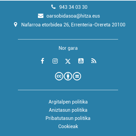
943 34 03 30
oarsobidasoa@hitza.eus
Nafarroa etorbidea 26, Errenteria-Orereta 20100
Nor gara
Argitalpen politika
Aniztasun politika
Pribatutasun politika
Cookieak