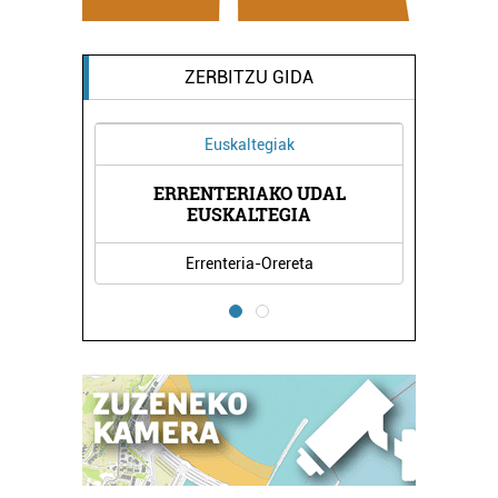
ZERBITZU GIDA
Euskaltegiak
ERRENTERIAKO UDAL
NDA
KA
EUSKALTEGIA
Errenteria-Orereta