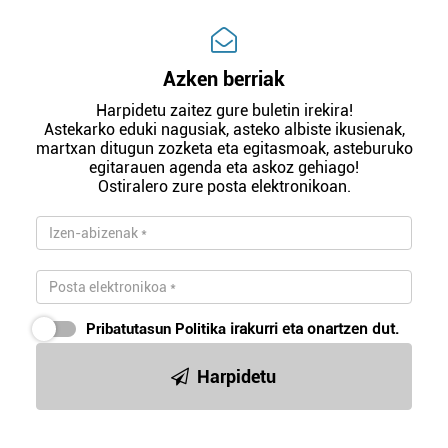
Azken berriak
Harpidetu zaitez gure buletin irekira!
Astekarko eduki nagusiak, asteko albiste ikusienak,
martxan ditugun zozketa eta egitasmoak, asteburuko
egitarauen agenda eta askoz gehiago!
Ostiralero zure posta elektronikoan.
Pribatutasun Politika
irakurri eta onartzen dut.
Harpidetu