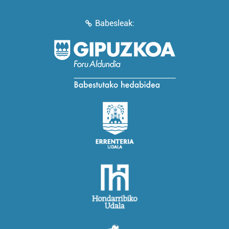
Babesleak: