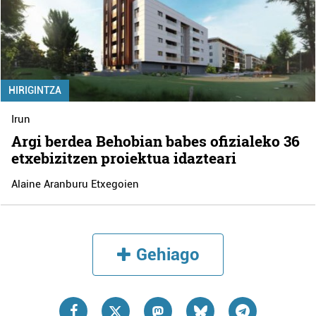
HIRIGINTZA
Irun
Argi berdea Behobian babes ofizialeko 36
etxebizitzen proiektua idazteari
Alaine Aranburu Etxegoien
Gehiago