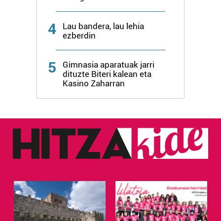
4
Lau bandera, lau lehia
ezberdin
5
Gimnasia aparatuak jarri
dituzte Biteri kalean eta
Kasino Zaharran