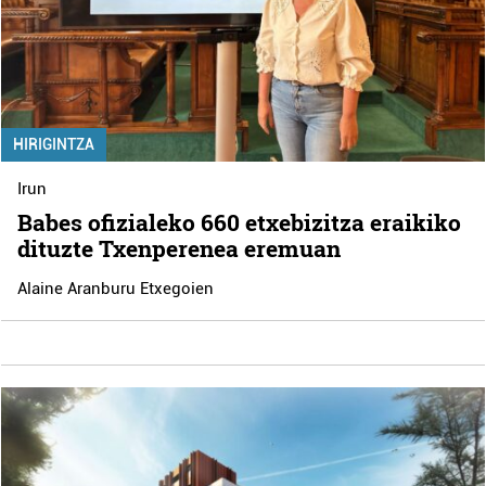
HIRIGINTZA
Irun
Babes ofizialeko 660 etxebizitza eraikiko
dituzte Txenperenea eremuan
Alaine Aranburu Etxegoien