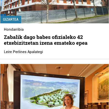
GIZARTEA
Hondarribia
Zabalik dago babes ofizialeko 42
etxebizitzetan izena emateko epea
Leire Perlines Apalategi