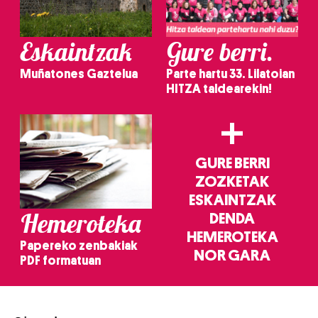
Eskaintzak
Gure berri.
Muñatones Gaztelua
Parte hartu 33. Lilatoian
HITZA taldearekin!
+
GURE BERRI
ZOZKETAK
ESKAINTZAK
Hemeroteka
DENDA
HEMEROTEKA
Papereko zenbakiak
NOR GARA
PDF formatuan