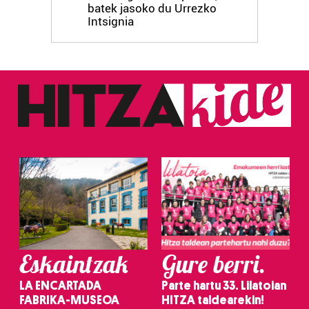
batek jasoko du Urrezko
Intsignia
Eskaintzak
Gure berri.
LA ENCARTADA
Parte hartu 33. Lilatoian
FABRIKA-MUSEOA
HITZA taldearekin!