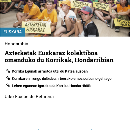
EUSKARA
Hondarribia
Azterketak Euskaraz kolektiboa
omenduko du Korrikak, Hondarribian
Korrika Egunak arrastoa utzi du Katea auzoan
Korrikaren Irungo ibilbidea, irteerako emozioa baino gehiago
Lehen egunean igaroko da Korrika Hondarribitik
Urko Etxebeste Petrirena