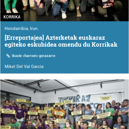
KORRIKA
Hondarribia
,
Irun
[Erreportajea] Azterketak euskaraz
egiteko eskubidea omendu du Korrikak
Ikasle «harroei» gorazarre
Mikel Del Val Garcia