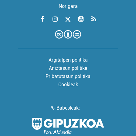
Nor gara
Argitalpen politika
Aniztasun politika
Pribatutasun politika
Cookieak
Babesleak: