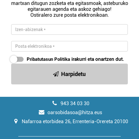
martxan ditugun zozketa eta egitasmoak, asteburuko
egitarauen agenda eta askoz gehiago!
Ostiralero zure posta elektronikoan.
Pribatutasun Politika
irakurri eta onartzen dut.
Harpidetu
943 34 03 30
oarsobidasoa@hitza.eus
Nafarroa etorbidea 26, Errenteria-Orereta 20100