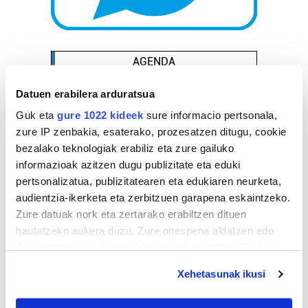
AGENDA
Datuen erabilera arduratsua
Abuztua 2026
Guk eta
gure 1022 kideek
sure informacio pertsonala,
AL.
AR.
AZ.
OG.
OL.
LR.
IG.
zure IP zenbakia, esaterako, prozesatzen ditugu, cookie
27
28
29
30
31
1
2
bezalako teknologiak erabiliz eta zure gailuko
3
4
5
6
7
8
9
informazioak azitzen dugu publizitate eta eduki
10
11
12
13
14
15
16
pertsonalizatua, publizitatearen eta edukiaren neurketa,
audientzia-ikerketa eta zerbitzuen garapena eskaintzeko.
17
18
19
20
21
22
23
Zure datuak nork eta zertarako erabiltzen dituen
24
25
26
27
28
29
30
hautatzeko aukera duzu. Zure onespena aldatzen edo
31
1
2
3
4
5
6
deuseztatzen ahal duzu edozein momentutan, Cookie
deklaraziotik edo Privacy triggerean klikatuz.
Xehetasunak ikusi
EGURALDIA
If you allow, we would also like to: