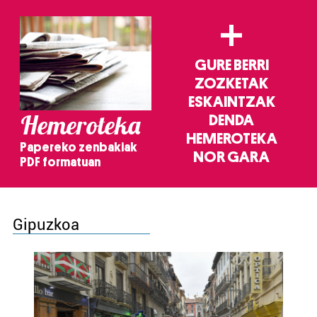
+
GURE BERRI
ZOZKETAK
ESKAINTZAK
Hemeroteka
DENDA
HEMEROTEKA
Papereko zenbakiak
NOR GARA
PDF formatuan
Gipuzkoa