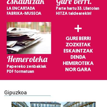
Eskaintzak
Gure berri.
LA ENCARTADA
Parte hartu 33. Lilatoian
FABRIKA-MUSEOA
HITZA taldearekin!
+
GURE BERRI
ZOZKETAK
ESKAINTZAK
Hemeroteka
DENDA
HEMEROTEKA
Papereko zenbakiak
NOR GARA
PDF formatuan
Gipuzkoa