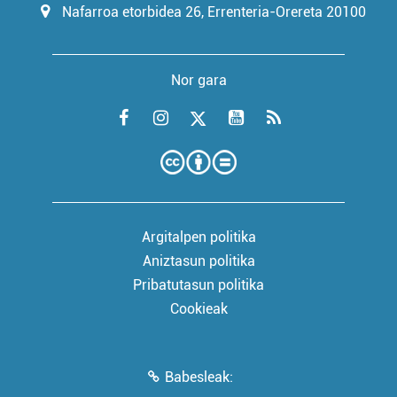
Nafarroa etorbidea 26, Errenteria-Orereta 20100
Nor gara
Argitalpen politika
Aniztasun politika
Pribatutasun politika
Cookieak
Babesleak: