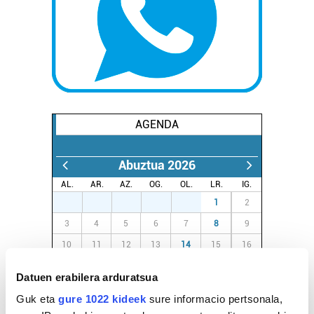
AGENDA
Abuztua 2026
AL.
AR.
AZ.
OG.
OL.
LR.
IG.
27
28
29
30
31
1
2
3
4
5
6
7
8
9
10
11
12
13
14
15
16
17
18
19
20
21
22
23
Datuen erabilera arduratsua
24
25
26
27
28
29
30
Guk eta
gure 1022 kideek
sure informacio pertsonala,
31
1
2
3
4
5
6