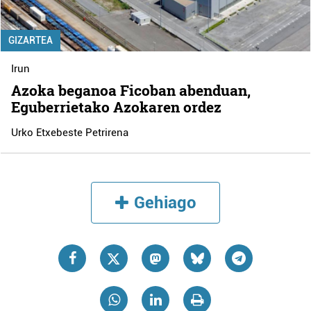
GIZARTEA
Irun
Azoka beganoa Ficoban abenduan,
Eguberrietako Azokaren ordez
Urko Etxebeste Petrirena
Gehiago