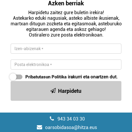
Azken berriak
Harpidetu zaitez gure buletin irekira!
Astekarko eduki nagusiak, asteko albiste ikusienak,
martxan ditugun zozketa eta egitasmoak, asteburuko
egitarauen agenda eta askoz gehiago!
Ostiralero zure posta elektronikoan.
Pribatutasun Politika
irakurri eta onartzen dut.
Harpidetu
943 34 03 30
oarsobidasoa@hitza.eus