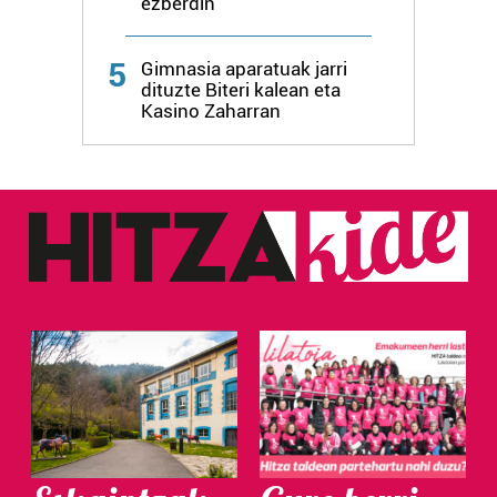
ezberdin
Webgune honek cookie propioak eta hirugarrenen cookie-
fitxategiak erabiltzen ditu. Zure esperientzia eta
5
Gimnasia aparatuak jarri
zerbitzuak hobetzeko asmoz, cookie teknologiaz
dituzte Biteri kalean eta
baliatzen gara. Ohar hau onartuz gero, teknologia hori
Kasino Zaharran
erabiltzeko baimen esplizitua ematen diguzu.
Gehiago
irakurri