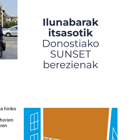
a hiriko
 horien
eren