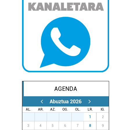
AGENDA
Abuztua 2026
AL.
AR.
AZ.
OG.
OL.
LR.
IG.
27
28
29
30
31
1
2
3
4
5
6
7
8
9