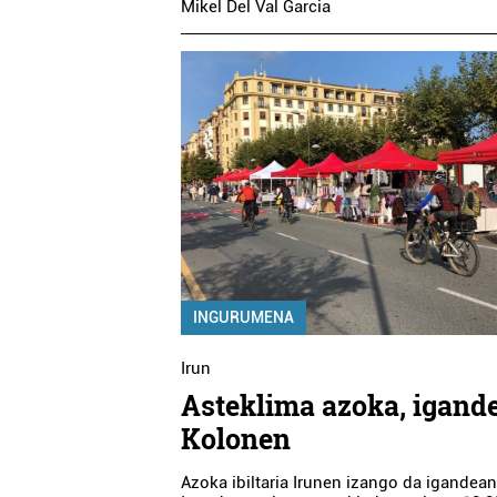
Mikel Del Val Garcia
INGURUMENA
Irun
Asteklima azoka, igand
Kolonen
Azoka ibiltaria Irunen izango da igandea