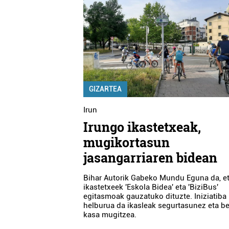
GIZARTEA
Irun
Irungo ikastetxeak,
mugikortasun
jasangarriaren bidean
Bihar Autorik Gabeko Mundu Eguna da, et
ikastetxeek 'Eskola Bidea' eta 'BiziBus'
egitasmoak gauzatuko dituzte. Iniziatiba
helburua da ikasleak segurtasunez eta b
kasa mugitzea.