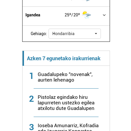
Igandea
25º
20º
Gehiago:
Hondarribia
Azken 7 egunetako irakurrienak
1
Guadalupeko "novenak",
aurten lehenago
2
Pistolaz egindako hiru
lapurreten ustezko egilea
atxilotu dute Guadalupen
3
Ioseba Amunarriz, Kofradia