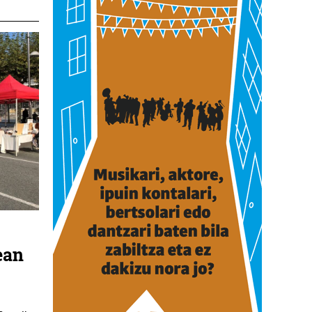
ean
n