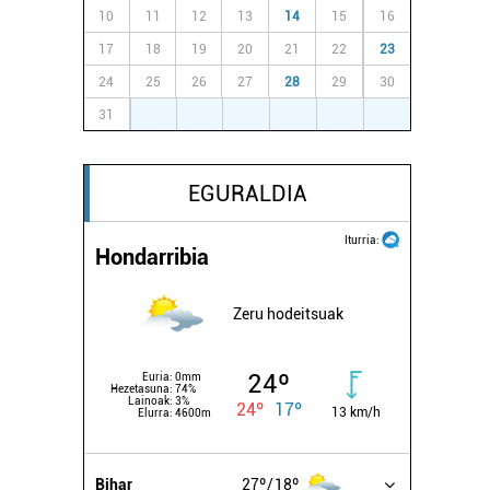
10
11
12
13
14
15
16
17
18
19
20
21
22
23
24
25
26
27
28
29
30
31
1
2
3
4
5
6
EGURALDIA
Iturria:
Hondarribia
Zeru hodeitsuak
24º
Euria:
0mm
Hezetasuna:
74%
Lainoak:
3%
24º
17º
13 km/h
Elurra:
4600m
Bihar
27º
18º