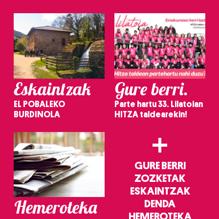
irakurri
Eskaintzak
Gure berri.
EL POBALEKO
Parte hartu 33. Lilatoian
BURDINOLA
HITZA taldearekin!
+
GURE BERRI
ZOZKETAK
ESKAINTZAK
Hemeroteka
DENDA
HEMEROTEKA