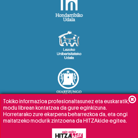
Tokiko informazioa profesionaltasunez eta euskaratik,
modu librean kontatzea da gure eginkizuna.
Horretarako zure ekarpena beharrezkoa da, eta ongi
maitatzeko modurik zintzoena da HITZAkide egitea.