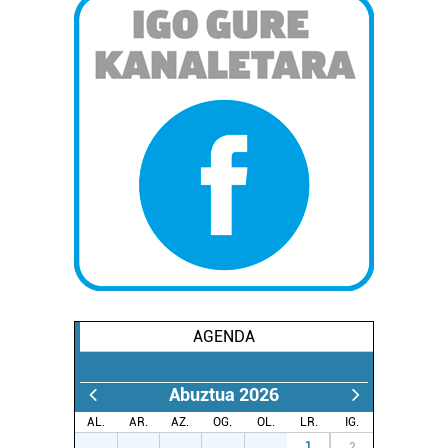
AGENDA
Abuztua 2026
AL.
AR.
AZ.
OG.
OL.
LR.
IG.
27
28
29
30
31
1
2