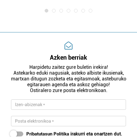
Azken berriak
Harpidetu zaitez gure buletin irekira!
Astekarko eduki nagusiak, asteko albiste ikusienak,
martxan ditugun zozketa eta egitasmoak, asteburuko
egitarauen agenda eta askoz gehiago!
Ostiralero zure posta elektronikoan.
Pribatutasun Politika
irakurri eta onartzen dut.