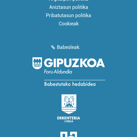
Aniztasun politika
Pribatutasun politika
Cookieak
Babesleak: