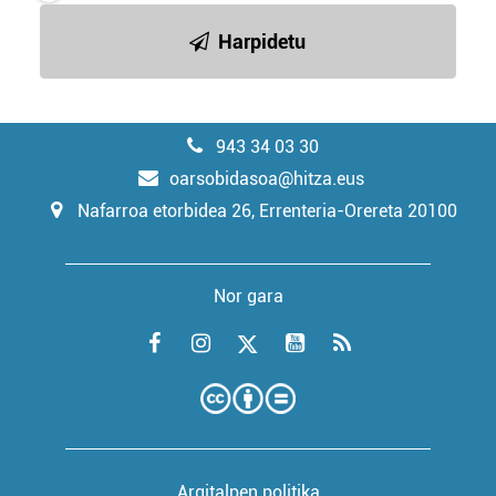
Harpidetu
943 34 03 30
oarsobidasoa@hitza.eus
Nafarroa etorbidea 26, Errenteria-Orereta 20100
Nor gara
Argitalpen politika