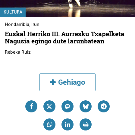
KULTURA
Hondarribia
,
Irun
Euskal Herriko III. Aurresku Txapelketa
Nagusia egingo dute larunbatean
Rebeka Ruiz
Gehiago