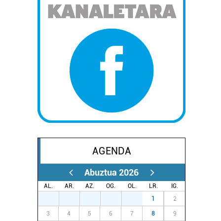
AGENDA
Abuztua 2026
AL.
AR.
AZ.
OG.
OL.
LR.
IG.
27
28
29
30
31
1
2
3
4
5
6
7
8
9