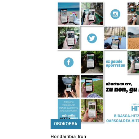
OROKORRA
Hondarribia
,
Irun