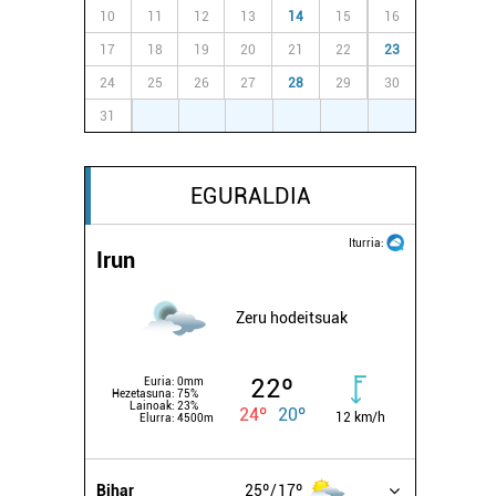
10
11
12
13
14
15
16
17
18
19
20
21
22
23
24
25
26
27
28
29
30
31
1
2
3
4
5
6
EGURALDIA
Iturria:
Irun
Zeru hodeitsuak
22º
Euria:
0mm
Hezetasuna:
75%
Lainoak:
23%
24º
20º
12 km/h
Elurra:
4500m
Bihar
25º
17º