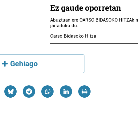
Ez gaude oporretan
Abuztuan ere OARSO BIDASOKO HITZAk 
jarraituko du.
Oarso Bidasoko Hitza
Gehiago