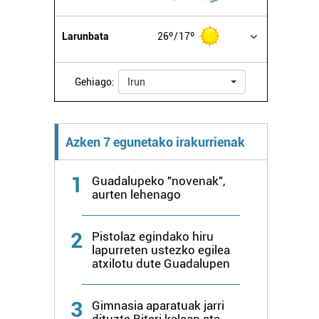
Larunbata
26º
17º
Gehiago:
Irun
Azken 7 egunetako irakurrienak
1
Guadalupeko "novenak",
aurten lehenago
2
Pistolaz egindako hiru
lapurreten ustezko egilea
atxilotu dute Guadalupen
3
Gimnasia aparatuak jarri