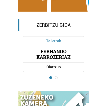
ZERBITZU GIDA
Tailerrak
Estetika
FERNANDO
IRATI ESTETIKA
KARROZERIAK
ZENTROA
Oiartzun
Errenteria-Orereta