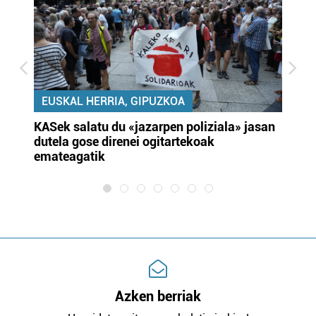
EUSKAL HERRIA, GIPUZKOA
KASek salatu du «jazarpen poliziala» jasan
Pa
dutela gose direnei ogitartekoak
da
emateagatik
«s
Azken berriak