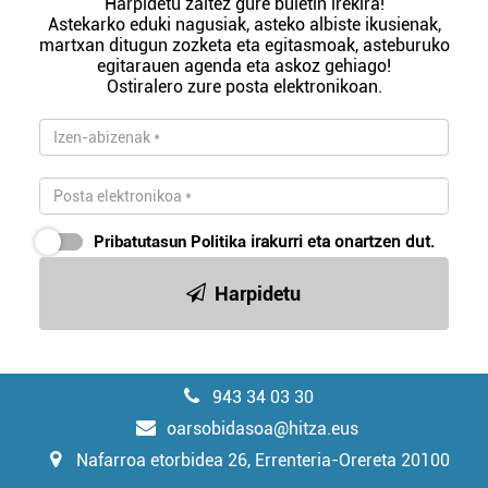
Harpidetu zaitez gure buletin irekira!
Astekarko eduki nagusiak, asteko albiste ikusienak,
martxan ditugun zozketa eta egitasmoak, asteburuko
egitarauen agenda eta askoz gehiago!
Ostiralero zure posta elektronikoan.
Pribatutasun Politika
irakurri eta onartzen dut.
Harpidetu
943 34 03 30
oarsobidasoa@hitza.eus
Nafarroa etorbidea 26, Errenteria-Orereta 20100