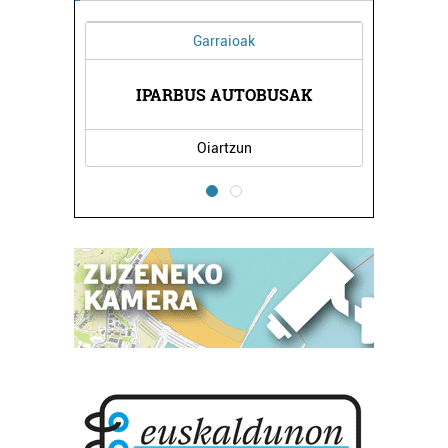
Garraioak
IPARBUS AUTOBUSAK
Oiartzun