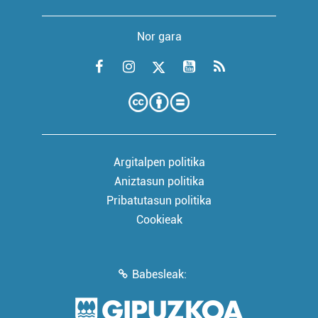
Nor gara
Argitalpen politika
Aniztasun politika
Pribatutasun politika
Cookieak
Babesleak: