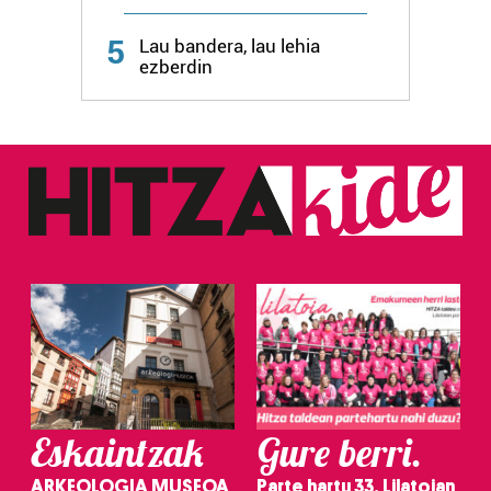
Webgune honek cookie propioak eta hirugarrenen cookie-
fitxategiak erabiltzen ditu. Zure esperientzia eta
5
Lau bandera, lau lehia
zerbitzuak hobetzeko asmoz, cookie teknologiaz
ezberdin
baliatzen gara. Ohar hau onartuz gero, teknologia hori
erabiltzeko baimen esplizitua ematen diguzu.
Gehiago
irakurri
Eskaintzak
Gure berri.
ARKEOLOGIA MUSEOA
Parte hartu 33. Lilatoian