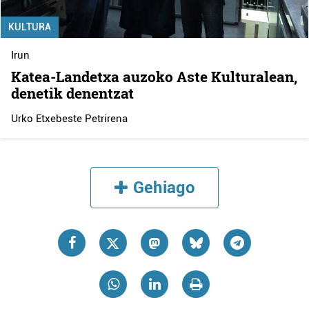
KULTURA
Irun
Katea-Landetxa auzoko Aste Kulturalean,
denetik denentzat
Urko Etxebeste Petrirena
Gehiago