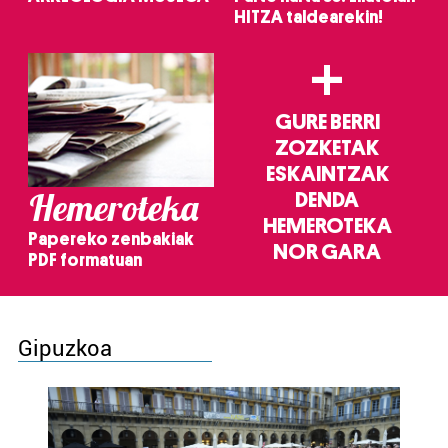
HITZA taldearekin!
+
GURE BERRI
ZOZKETAK
ESKAINTZAK
Hemeroteka
DENDA
HEMEROTEKA
Papereko zenbakiak
NOR GARA
PDF formatuan
Gipuzkoa