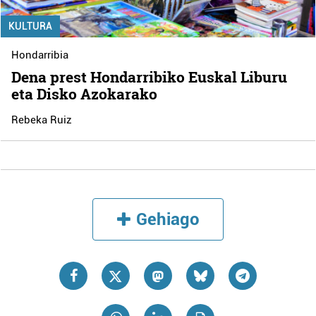
KULTURA
Hondarribia
Dena prest Hondarribiko Euskal Liburu
eta Disko Azokarako
Rebeka Ruiz
Gehiago