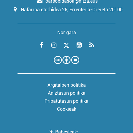
oarsobidasoa@hitza.eus
Nafarroa etorbidea 26, Errenteria-Orereta 20100
Nor gara
Argitalpen politika
Aniztasun politika
Pribatutasun politika
Cookieak
Babesleak: