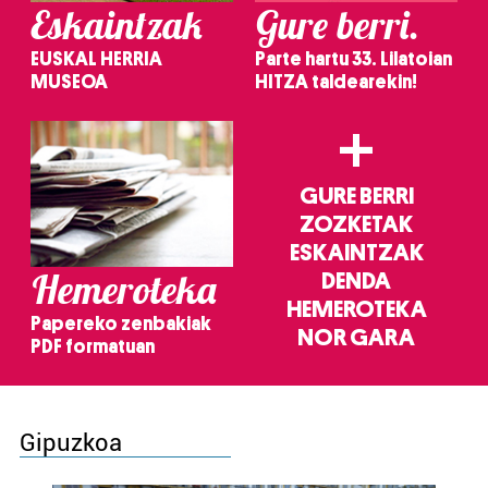
Eskaintzak
Gure berri.
EUSKAL HERRIA
Parte hartu 33. Lilatoian
MUSEOA
HITZA taldearekin!
+
GURE BERRI
ZOZKETAK
ESKAINTZAK
Hemeroteka
DENDA
HEMEROTEKA
Papereko zenbakiak
NOR GARA
PDF formatuan
Gipuzkoa