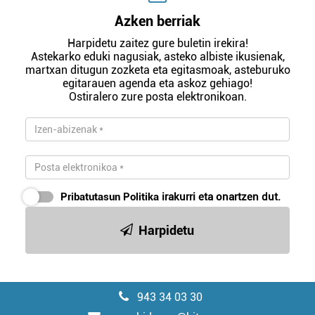
Azken berriak
Harpidetu zaitez gure buletin irekira!
Astekarko eduki nagusiak, asteko albiste ikusienak,
martxan ditugun zozketa eta egitasmoak, asteburuko
egitarauen agenda eta askoz gehiago!
Ostiralero zure posta elektronikoan.
Pribatutasun Politika
irakurri eta onartzen dut.
Harpidetu
943 34 03 30