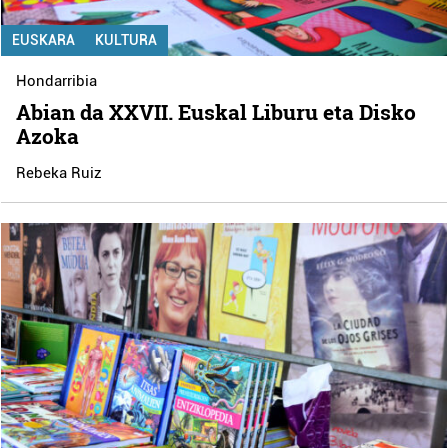
EUSKARA
KULTURA
Hondarribia
Abian da XXVII. Euskal Liburu eta Disko
Azoka
Rebeka Ruiz