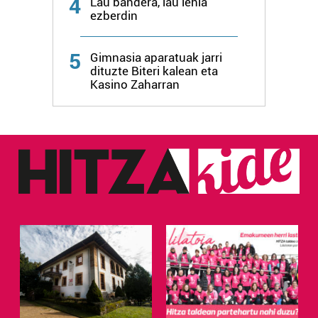
4
Lau bandera, lau lehia
ezberdin
5
Gimnasia aparatuak jarri
dituzte Biteri kalean eta
Kasino Zaharran