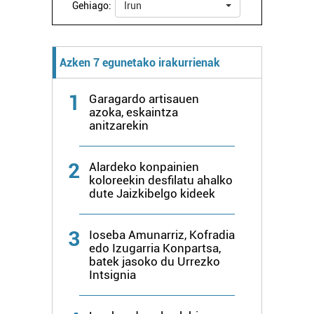
Gehiago:
Irun
interes komertzial legitimoetan babesten dira. Ikusi gure
bazkideen zerrenda, beren ustez zein helburutarako
duten interes legitimoa eta horren aurka nola egin
Azken 7 egunetako irakurrienak
dezakezun ikusteko.
1
Lortu zure datu pertsonalak prozesatzeko moduari
Garagardo artisauen
azoka, eskaintza
buruzko informazio gehiago eta ezarri zure lehentasunak
anitzarekin
datuen atalean. Edozein unetan alda edo ken dezakezu
zure baimena Cookieen adierazpenean.
2
Alardeko konpainien
koloreekin desfilatu ahalko
Webgune honek cookie propioak eta hirugarrenen cookie-
dute Jaizkibelgo kideek
fitxategiak erabiltzen ditu. Zure esperientzia eta
zerbitzuak hobetzeko asmoz, cookie teknologiaz
baliatzen gara. Ohar hau onartuz gero, teknologia hori
3
Ioseba Amunarriz, Kofradia
edo Izugarria Konpartsa,
erabiltzeko baimen esplizitua ematen diguzu.
Gehiago
batek jasoko du Urrezko
irakurri
Intsignia