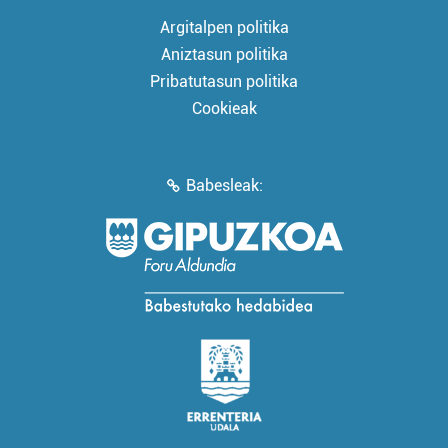
Argitalpen politika
Aniztasun politika
Pribatutasun politika
Cookieak
Babesleak: