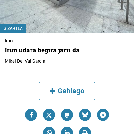
GIZARTEA
Irun
Irun udara begira jarri da
Mikel Del Val Garcia
Gehiago