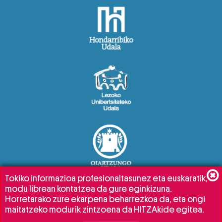
Tokiko informazioa profesionaltasunez eta euskaratik,
modu librean kontatzea da gure eginkizuna.
Horretarako zure ekarpena beharrezkoa da, eta ongi
maitatzeko modurik zintzoena da HITZAkide egitea.