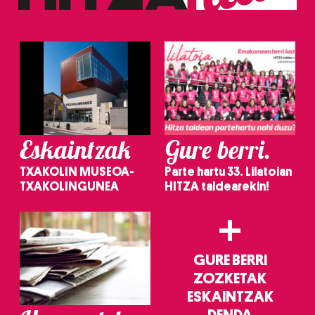
erabiltzeko baimen esplizitua ematen diguzu.
Gehiago
irakurri
Eskaintzak
Gure berri.
TXAKOLIN MUSEOA-
Parte hartu 33. Lilatoian
TXAKOLINGUNEA
HITZA taldearekin!
+
GURE BERRI
ZOZKETAK
ESKAINTZAK
DENDA