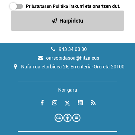
Pribatutasun Politika
irakurri eta onartzen dut.
Harpidetu
943 34 03 30
oarsobidasoa@hitza.eus
Nafarroa etorbidea 26, Errenteria-Orereta 20100
Nor gara