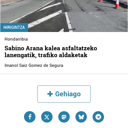
HIRIGINTZA
Hondarribia
Sabino Arana kalea asfaltatzeko
lanengatik, trafiko aldaketak
Imanol Saiz Gomez de Segura
Gehiago