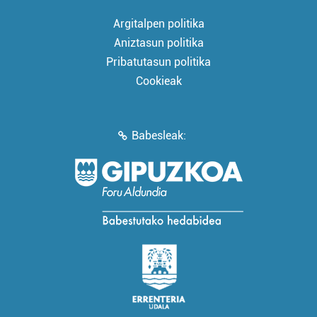
Argitalpen politika
Aniztasun politika
Pribatutasun politika
Cookieak
Babesleak: