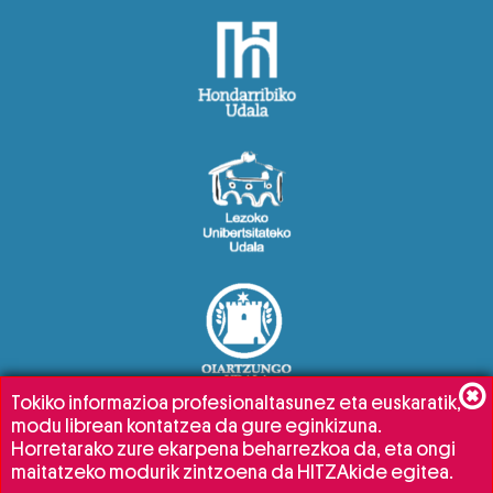
Tokiko informazioa profesionaltasunez eta euskaratik,
modu librean kontatzea da gure eginkizuna.
Horretarako zure ekarpena beharrezkoa da, eta ongi
maitatzeko modurik zintzoena da HITZAkide egitea.