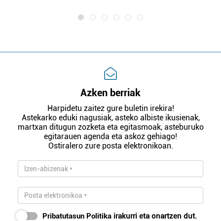
Azken berriak
Harpidetu zaitez gure buletin irekira!
Astekarko eduki nagusiak, asteko albiste ikusienak,
martxan ditugun zozketa eta egitasmoak, asteburuko
egitarauen agenda eta askoz gehiago!
Ostiralero zure posta elektronikoan.
Pribatutasun Politika
irakurri eta onartzen dut.