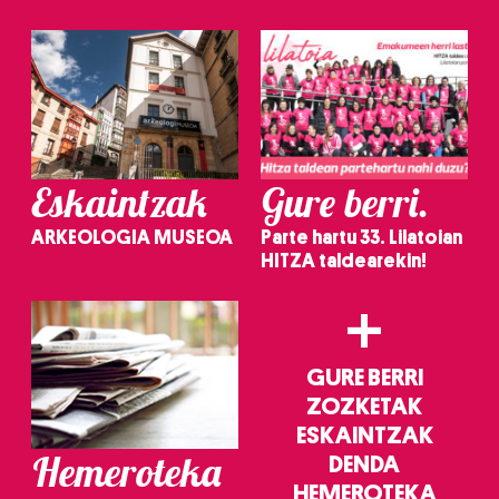
irakurri
Eskaintzak
Gure berri.
ARKEOLOGIA MUSEOA
Parte hartu 33. Lilatoian
HITZA taldearekin!
+
GURE BERRI
ZOZKETAK
ESKAINTZAK
Hemeroteka
DENDA
HEMEROTEKA