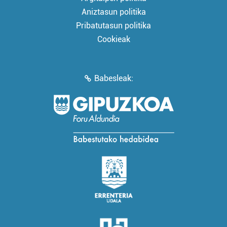
Aniztasun politika
Pribatutasun politika
Cookieak
Babesleak: