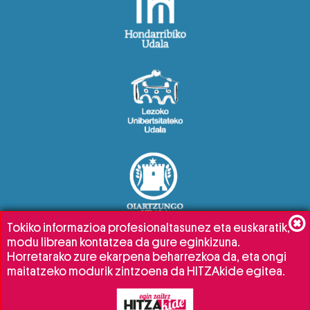
Tokiko informazioa profesionaltasunez eta euskaratik,
modu librean kontatzea da gure eginkizuna.
Horretarako zure ekarpena beharrezkoa da, eta ongi
maitatzeko modurik zintzoena da HITZAkide egitea.