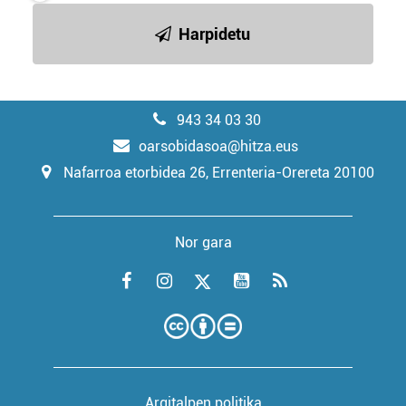
Harpidetu
943 34 03 30
oarsobidasoa@hitza.eus
Nafarroa etorbidea 26, Errenteria-Orereta 20100
Nor gara
Argitalpen politika