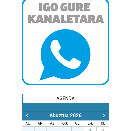
AGENDA
Abuztua 2026
AL.
AR.
AZ.
OG.
OL.
LR.
IG.
27
28
29
30
31
1
2