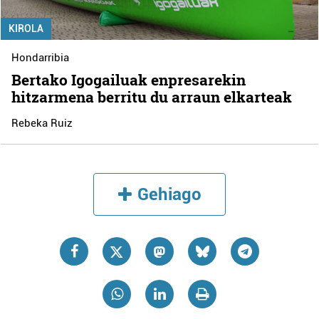
KIROLA
Hondarribia
Bertako Igogailuak enpresarekin
hitzarmena berritu du arraun elkarteak
Rebeka Ruiz
Gehiago