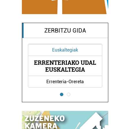
ZERBITZU GIDA
Euskaltegiak
ERRENTERIAKO UDAL
SKOLA
ELIZ
EUSKALTEGIA
Errenteria-Orereta