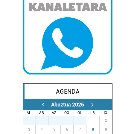
AGENDA
Abuztua 2026
AL.
AR.
AZ.
OG.
OL.
LR.
IG.
27
28
29
30
31
1
2
3
4
5
6
7
8
9