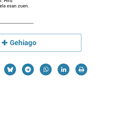
o. Hiru
uela esan zuen.
Gehiago