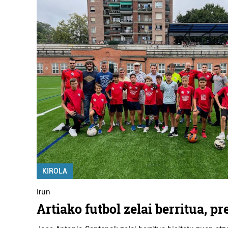
KIROLA
Irun
Artiako futbol zelai berritua, pr