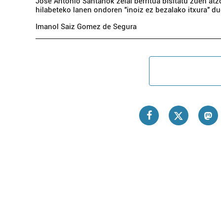
Jose Antonio Santanok zelai berritua bisitatu zuen atz
hilabeteko lanen ondoren "inoiz ez bezalako itxura" d
Imanol Saiz Gomez de Segura