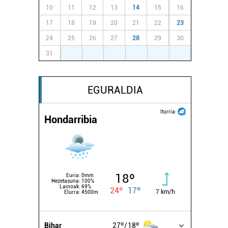
10
11
12
13
14
15
16
17
18
19
20
21
22
23
24
25
26
27
28
29
30
31
1
2
3
4
5
6
EGURALDIA
Iturria:
Hondarribia
18º
Euria:
0mm
Hezetasuna:
100%
Lainoak:
69%
24º
17º
7 km/h
Elurra:
4500m
Bihar
27º
18º