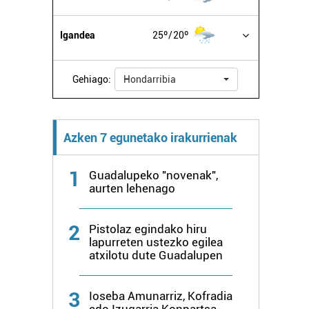
Igandea
25º
20º
Gehiago:
Hondarribia
Azken 7 egunetako irakurrienak
1
Guadalupeko "novenak",
aurten lehenago
2
Pistolaz egindako hiru
lapurreten ustezko egilea
atxilotu dute Guadalupen
3
Ioseba Amunarriz, Kofradia