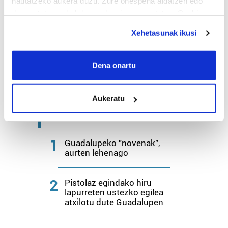
hautatzeko aukera duzu. Zure onespena aldatzen edo
deuseztatzen ahal duzu edozein momentutan, Cookie
Bihar
24º
18º
deklaraziotik edo Privacy triggerean klikatuz.
Xehetasunak ikusi
Larunbata
25º
18º
If you allow, we would also like to:
Collect information about your geographical
Dena onartu
Gehiago:
Hondarribia
location which can be accurate to within several
meters
Aukeratu
Identify your device by actively scanning it for
specific characteristics (fingerprinting)
Azken 7 egunetako irakurrienak
Find out more about how your personal data is processed
and set your preferences in the
details section
.
1
Guadalupeko "novenak",
aurten lehenago
Guk eta gure bazkideek zure datu pertsonalak
prozesatzen ditugu, zure IP zenbakia, besteak beste,
2
Pistolaz egindako hiru
teknologia erabiliz, cookieak adibidez, iragarki eta eduki
lapurreten ustezko egilea
pertsonalizatuak eskaintzeko, iragarkiak eta edukia
atxilotu dute Guadalupen
neurtzeko, jendeari buruzko informazioa biltzeko eta
produktuak garatzeko. Zure datuak nork eta zertarako