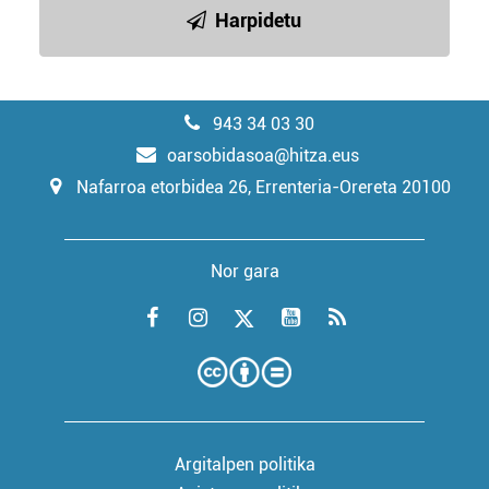
Harpidetu
943 34 03 30
oarsobidasoa@hitza.eus
Nafarroa etorbidea 26, Errenteria-Orereta 20100
Nor gara
Argitalpen politika