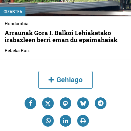
GIZARTEA
Hondarribia
Arraunak Gora I. Balkoi Lehiaketako
irabazleen berri eman du epaimahaiak
Rebeka Ruiz
Gehiago