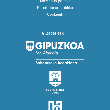
Aniztasun politika
Pribatutasun politika
Cookieak
Babesleak: