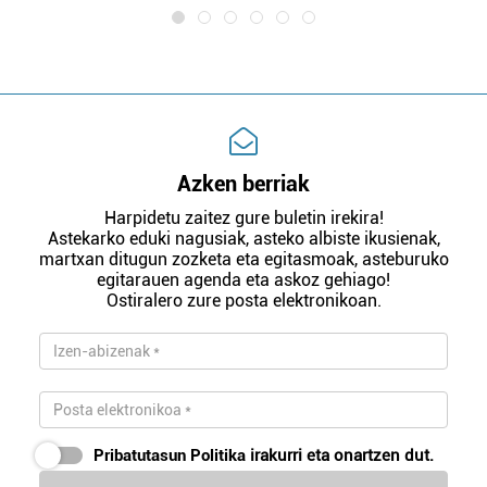
Azken berriak
Harpidetu zaitez gure buletin irekira!
Astekarko eduki nagusiak, asteko albiste ikusienak,
martxan ditugun zozketa eta egitasmoak, asteburuko
egitarauen agenda eta askoz gehiago!
Ostiralero zure posta elektronikoan.
Pribatutasun Politika
irakurri eta onartzen dut.