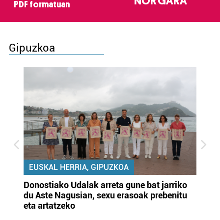
NOR GARA
PDF formatuan
Gipuzkoa
EUSKAL HERRIA, GIPUZKOA
Donostiako Udalak arreta gune bat jarriko
Ur
du Aste Nagusian, sexu erasoak prebenitu
es
eta artatzeko
lu