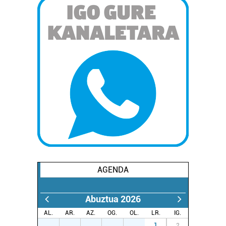
AGENDA
Abuztua 2026
AL.
AR.
AZ.
OG.
OL.
LR.
IG.
27
28
29
30
31
1
2