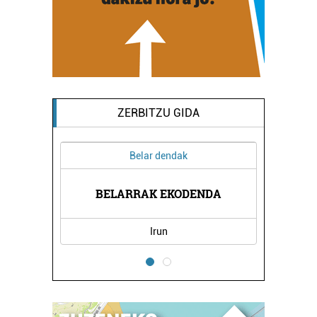
ZERBITZU GIDA
Belar dendak
IKOAK
BELARRAK EKODENDA
BIZI
Irun