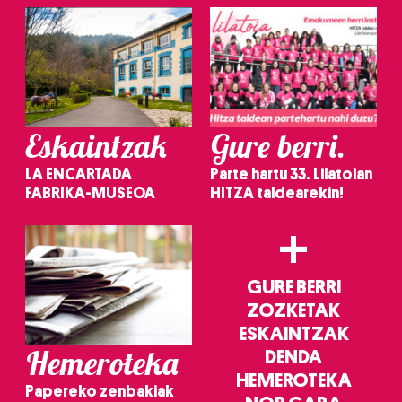
irakurri
Eskaintzak
Gure berri.
LA ENCARTADA
Parte hartu 33. Lilatoian
FABRIKA-MUSEOA
HITZA taldearekin!
+
GURE BERRI
ZOZKETAK
ESKAINTZAK
Hemeroteka
DENDA
HEMEROTEKA
Papereko zenbakiak