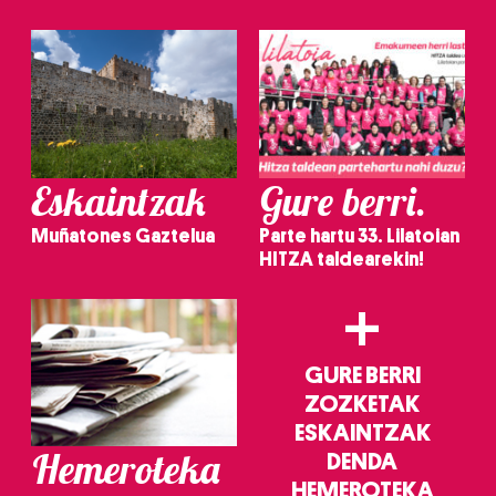
irakurri
Eskaintzak
Gure berri.
Muñatones Gaztelua
Parte hartu 33. Lilatoian
HITZA taldearekin!
+
GURE BERRI
ZOZKETAK
ESKAINTZAK
Hemeroteka
DENDA
HEMEROTEKA