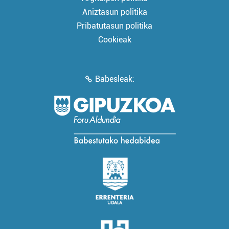
Aniztasun politika
Pribatutasun politika
Cookieak
Babesleak: