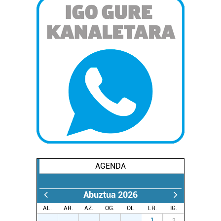
AGENDA
Abuztua 2026
AL.
AR.
AZ.
OG.
OL.
LR.
IG.
27
28
29
30
31
1
2