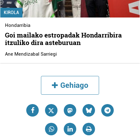
KIROLA
Hondarribia
Goi mailako estropadak Hondarribira
itzuliko dira asteburuan
Ane Mendizabal Sarriegi
Gehiago