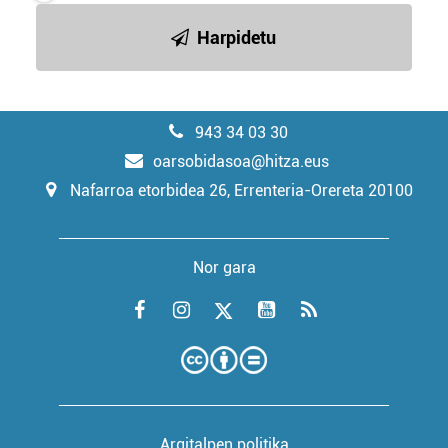
Harpidetu
943 34 03 30
oarsobidasoa@hitza.eus
Nafarroa etorbidea 26, Errenteria-Orereta 20100
Nor gara
Argitalpen politika