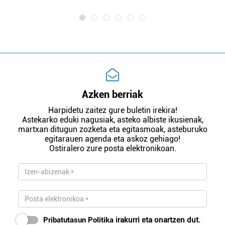
Azken berriak
Harpidetu zaitez gure buletin irekira!
Astekarko eduki nagusiak, asteko albiste ikusienak,
martxan ditugun zozketa eta egitasmoak, asteburuko
egitarauen agenda eta askoz gehiago!
Ostiralero zure posta elektronikoan.
Pribatutasun Politika
irakurri eta onartzen dut.