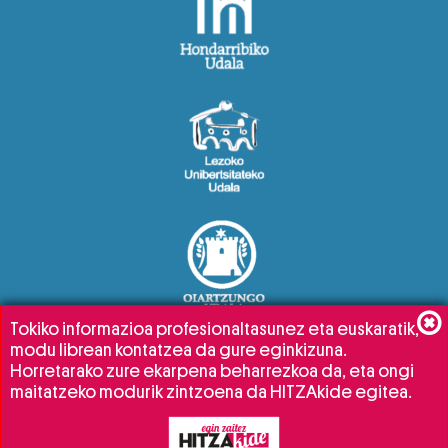
Tokiko informazioa profesionaltasunez eta euskaratik,
modu librean kontatzea da gure eginkizuna.
Horretarako zure ekarpena beharrezkoa da, eta ongi
maitatzeko modurik zintzoena da HITZAkide egitea.