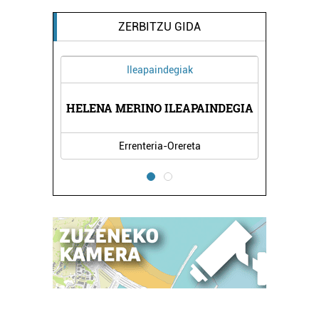
ZERBITZU GIDA
Ileapaindegiak
A
HELENA MERINO ILEAPAINDEGIA
P
Errenteria-Orereta