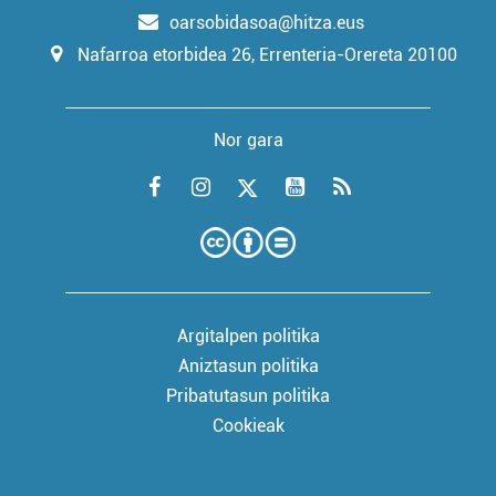
oarsobidasoa@hitza.eus
Nafarroa etorbidea 26, Errenteria-Orereta 20100
Nor gara
Argitalpen politika
Aniztasun politika
Pribatutasun politika
Cookieak