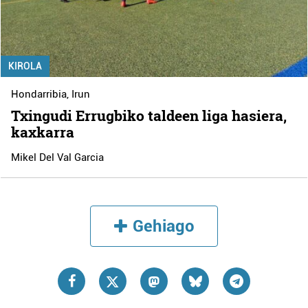
KIROLA
Hondarribia
,
Irun
Txingudi Errugbiko taldeen liga hasiera,
kaxkarra
Mikel Del Val Garcia
Gehiago