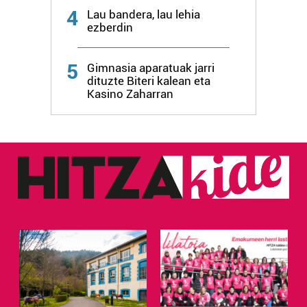
4
Lau bandera, lau lehia
ezberdin
Webgune honek cookie propioak eta hirugarrenen cookie-
fitxategiak erabiltzen ditu. Zure esperientzia eta
zerbitzuak hobetzeko asmoz, cookie teknologiaz
5
Gimnasia aparatuak jarri
baliatzen gara. Ohar hau onartuz gero, teknologia hori
dituzte Biteri kalean eta
Kasino Zaharran
erabiltzeko baimen esplizitua ematen diguzu.
Gehiago
irakurri