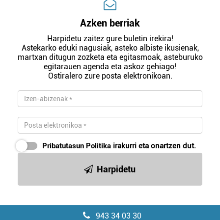
Azken berriak
Harpidetu zaitez gure buletin irekira!
Astekarko eduki nagusiak, asteko albiste ikusienak,
martxan ditugun zozketa eta egitasmoak, asteburuko
egitarauen agenda eta askoz gehiago!
Ostiralero zure posta elektronikoan.
Pribatutasun Politika
irakurri eta onartzen dut.
Harpidetu
943 34 03 30