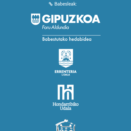
Babesleak: