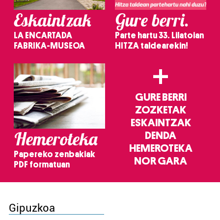
Eskaintzak
Gure berri.
LA ENCARTADA
Parte hartu 33. Lilatoian
FABRIKA-MUSEOA
HITZA taldearekin!
+
GURE BERRI
ZOZKETAK
ESKAINTZAK
Hemeroteka
DENDA
HEMEROTEKA
Papereko zenbakiak
NOR GARA
PDF formatuan
Gipuzkoa