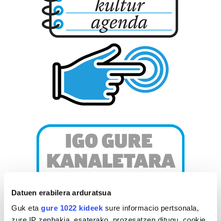
Datuen erabilera arduratsua
Guk eta
gure 1022 kideek
sure informacio pertsonala,
zure IP zenbakia, esaterako, prozesatzen ditugu, cookie