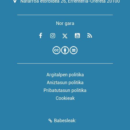
Nafarroa etorbidea 26, Errenteria-Orereta 20100
Nor gara
Argitalpen politika
Aniztasun politika
Pribatutasun politika
Cookieak
Babesleak: