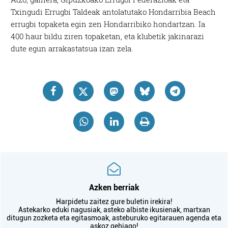
Txingudi Errugbi Taldeak antolatutako Hondarribia Beach
errugbi topaketa egin zen Hondarribiko hondartzan. Ia
400 haur bildu ziren topaketan, eta klubetik jakinarazi
dute egun arrakastatsua izan zela.
Azken berriak
Harpidetu zaitez gure buletin irekira!
Astekarko eduki nagusiak, asteko albiste ikusienak, martxan
ditugun zozketa eta egitasmoak, asteburuko egitarauen agenda eta
askoz gehiago!