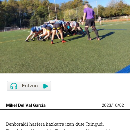
Mikel Del Val Garcia
2023
/
10
/
02
Denboraldi hasiera kaxkarra izan dute Txingudi