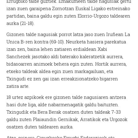
Errugbiko talde guztiek. Emakumeen talde nagusiak gertu
izan zuen garaipena Zornotzan Euskal Ligako estreinako
partidan, baina galdu egin zuten Elorrio-Urgozo taldearen
aurka (21-18).
Gizonen talde nagusiak porrot latza jaso zuen Iruñean La
Unica B-ren kontra (69-10). Neurketa hasiera parekatua
izan zen, baina lehen zatiaren erdialdean Xabi
Sanchezek jasotako aldi baterako kaleratzetik aurrera,
bidasoarren animoek behera egin zuten. Hortik aurrera,
etxeko taldeak aldea egin zuen markagailuan, eta
Txingudi ez zen gai izan erreakzionatzeko bigarren
zatira arte.
18 urtez azpikoek ere gizonen talde nagusiaren antzera
hasi dute liga, alde nabarmenagatik galdu baituzten.
Txingudik eta Bera Berak osatzen duten taldeak 7-33
galdu zuten Plaiaundin Gernikak, Arratikok eta Urgozok
osatzen duten taldearen aurka.
Atzo, gainera, Gipuzkoako Errugbi Federazioak eta