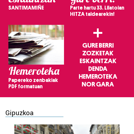
SANTIMAMIÑE
Parte hartu 33. Lilatoian
HITZA taldearekin!
+
GURE BERRI
ZOZKETAK
ESKAINTZAK
Hemeroteka
DENDA
HEMEROTEKA
Papereko zenbakiak
NOR GARA
PDF formatuan
Gipuzkoa