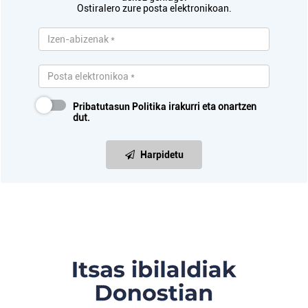
Ostiralero zure posta elektronikoan.
Pribatutasun Politika
irakurri eta onartzen
dut.
Harpidetu