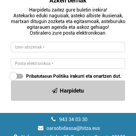
Azken berriak
Harpidetu zaitez gure buletin irekira!
Astekarko eduki nagusiak, asteko albiste ikusienak,
martxan ditugun zozketa eta egitasmoak, asteburuko
egitarauen agenda eta askoz gehiago!
Ostiralero zure posta elektronikoan.
Pribatutasun Politika
irakurri eta onartzen dut.
Harpidetu
943 34 03 30
oarsobidasoa@hitza.eus