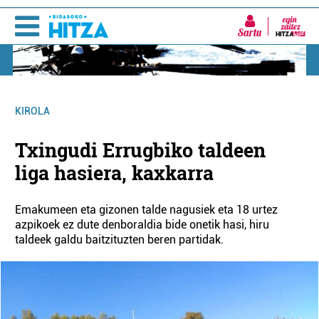
Sartu
KIROLA
Txingudi Errugbiko taldeen
liga hasiera, kaxkarra
Emakumeen eta gizonen talde nagusiek eta 18 urtez
azpikoek ez dute denboraldia bide onetik hasi, hiru
taldeek galdu baitzituzten beren partidak.