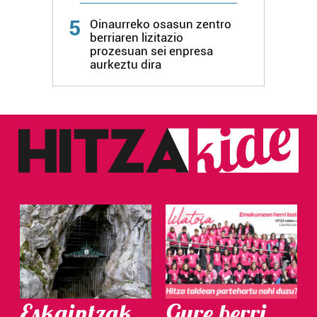
5
Oinaurreko osasun zentro
berriaren lizitazio
prozesuan sei enpresa
aurkeztu dira
Eskaintzak
Gure berri.