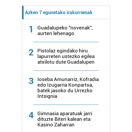
Webgune honek cookie propioak eta hirugarrenen cookie-
Azken 7 egunetako irakurrienak
fitxategiak erabiltzen ditu. Zure esperientzia eta
zerbitzuak hobetzeko asmoz, cookie teknologiaz
1
Guadalupeko "novenak",
baliatzen gara. Ohar hau onartuz gero, teknologia hori
aurten lehenago
erabiltzeko baimen esplizitua ematen diguzu.
Gehiago
irakurri
2
Pistolaz egindako hiru
lapurreten ustezko egilea
atxilotu dute Guadalupen
3
Ioseba Amunarriz, Kofradia
edo Izugarria Konpartsa,
batek jasoko du Urrezko
Intsignia
4
Gimnasia aparatuak jarri
dituzte Biteri kalean eta
Kasino Zaharran