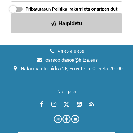
Pribatutasun Politika
irakurri eta onartzen dut.
Harpidetu
943 34 03 30
oarsobidasoa@hitza.eus
Nafarroa etorbidea 26, Errenteria-Orereta 20100
Nor gara