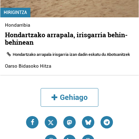
HIRIGINTZA
Hondarribia
Hondartzako arrapala, irisgarria behin-
behinean
Hondartzako arrapala irisgarria izan dadin eskatu du Abotsanitzek
Oarso Bidasoko Hitza
Gehiago