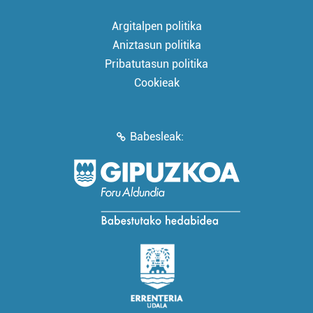
Argitalpen politika
Aniztasun politika
Pribatutasun politika
Cookieak
Babesleak: