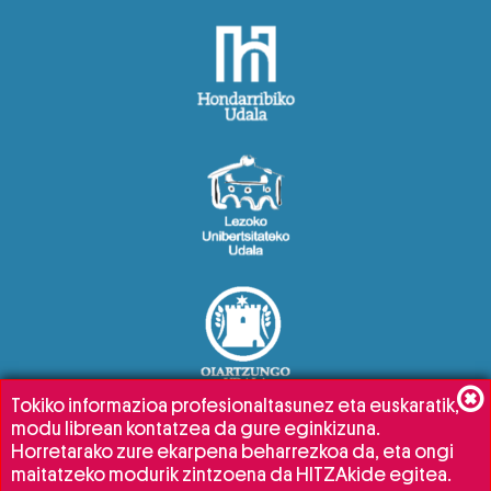
Tokiko informazioa profesionaltasunez eta euskaratik,
modu librean kontatzea da gure eginkizuna.
Horretarako zure ekarpena beharrezkoa da, eta ongi
maitatzeko modurik zintzoena da HITZAkide egitea.