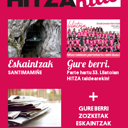
erabiltzeko baimen esplizitua ematen diguzu.
Gehiago
irakurri
Eskaintzak
Gure berri.
SANTIMAMIÑE
Parte hartu 33. Lilatoian
HITZA taldearekin!
+
GURE BERRI
ZOZKETAK
ESKAINTZAK