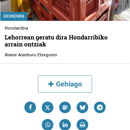
EKONOMIA
Hondarribia
Lehorrean geratu dira Hondarribiko
arrain ontziak
Alaine Aranburu Etxegoien
Gehiago