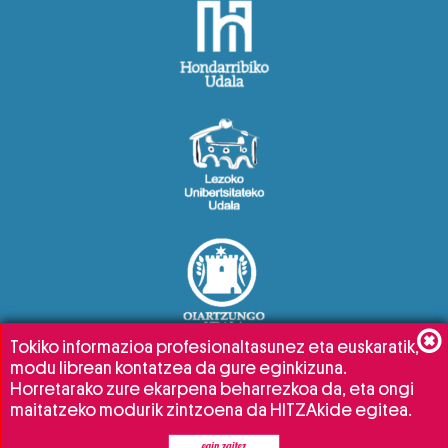
Tokiko informazioa profesionaltasunez eta euskaratik,
modu librean kontatzea da gure eginkizuna.
Horretarako zure ekarpena beharrezkoa da, eta ongi
maitatzeko modurik zintzoena da HITZAkide egitea.