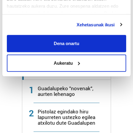
hautatzeko aukera duzu. Zure onespena aldatzen edo
deuseztatzen ahal duzu edozein momentutan, Cookie
Bihar
27º
18º
deklaraziotik edo Privacy triggerean klikatuz.
Xehetasunak ikusi
Igandea
25º
20º
If you allow, we would also like to:
Collect information about your geographical
Dena onartu
Gehiago:
Hondarribia
location which can be accurate to within several
meters
Aukeratu
Identify your device by actively scanning it for
specific characteristics (fingerprinting)
Azken 7 egunetako irakurrienak
Find out more about how your personal data is processed
and set your preferences in the
details section
.
1
Guadalupeko "novenak",
aurten lehenago
Guk eta gure bazkideek zure datu pertsonalak
prozesatzen ditugu, zure IP zenbakia, besteak beste,
2
Pistolaz egindako hiru
teknologia erabiliz, cookieak adibidez, iragarki eta eduki
lapurreten ustezko egilea
pertsonalizatuak eskaintzeko, iragarkiak eta edukia
atxilotu dute Guadalupen
neurtzeko, jendeari buruzko informazioa biltzeko eta