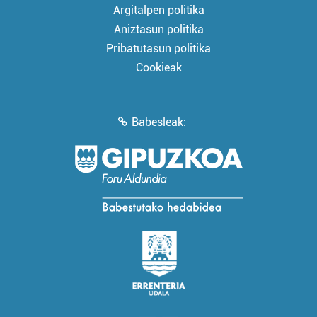
Argitalpen politika
Aniztasun politika
Pribatutasun politika
Cookieak
Babesleak: