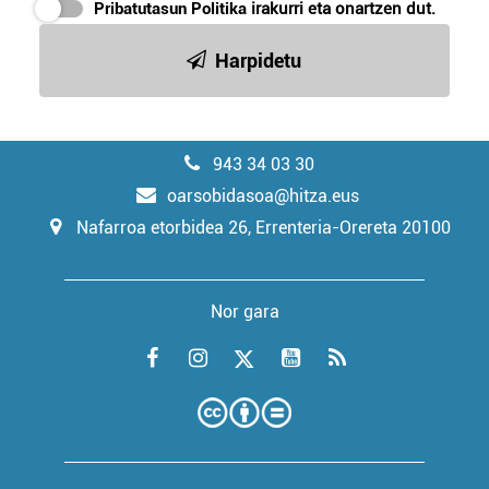
Pribatutasun Politika
irakurri eta onartzen dut.
Harpidetu
943 34 03 30
oarsobidasoa@hitza.eus
Nafarroa etorbidea 26, Errenteria-Orereta 20100
Nor gara