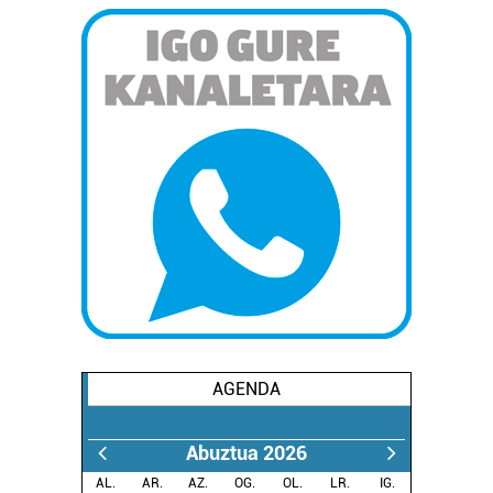
AGENDA
Abuztua 2026
AL.
AR.
AZ.
OG.
OL.
LR.
IG.