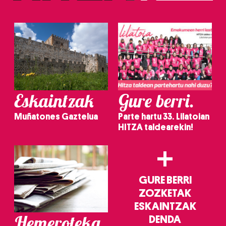
irakurri
Eskaintzak
Gure berri.
Muñatones Gaztelua
Parte hartu 33. Lilatoian
HITZA taldearekin!
+
GURE BERRI
ZOZKETAK
ESKAINTZAK
Hemeroteka
DENDA