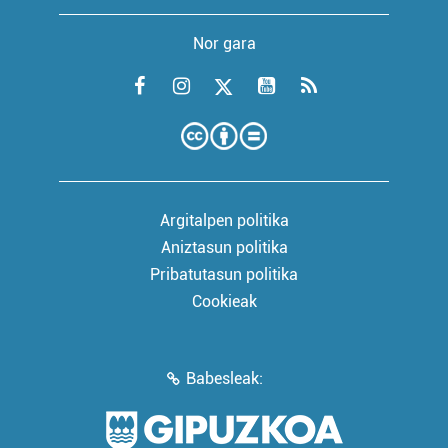
Nor gara
Argitalpen politika
Aniztasun politika
Pribatutasun politika
Cookieak
Babesleak: