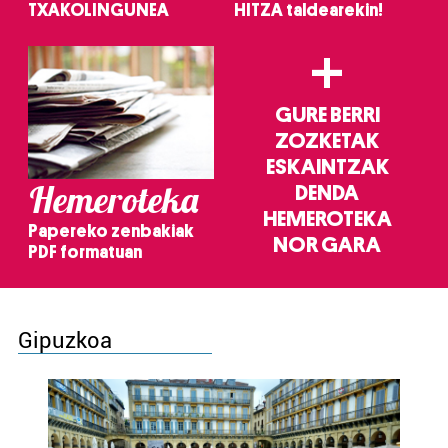
TXAKOLINGUNEA
HITZA taldearekin!
+
GURE BERRI
ZOZKETAK
ESKAINTZAK
Hemeroteka
DENDA
HEMEROTEKA
Papereko zenbakiak
NOR GARA
PDF formatuan
Gipuzkoa