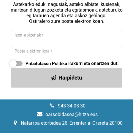
Astekarko eduki nagusiak, asteko albiste ikusienak,
martxan ditugun zozketa eta egitasmoak, asteburuko
egitarauen agenda eta askoz gehiago!
Ostiralero zure posta elektronikoan.
Pribatutasun Politika
irakurri eta onartzen dut.
Harpidetu
943 34 03 30
oarsobidasoa@hitza.eus
Nafarroa etorbidea 26, Errenteria-Orereta 20100