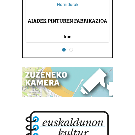
Hornidurak
AIADEK PINTUREN FABRIKAZIOA
Irun