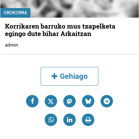
OROKORRA
Korrikaren barruko mus txapelketa
egingo dute bihar Arkaitzan
admin
Gehiago