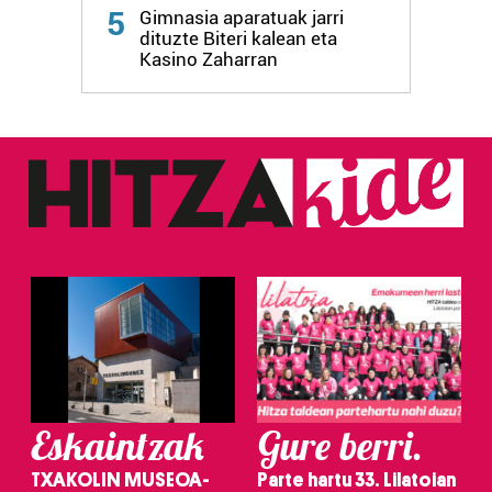
Webgune honek cookie propioak eta hirugarrenen cookie-
5
Gimnasia aparatuak jarri
fitxategiak erabiltzen ditu. Zure esperientzia eta
dituzte Biteri kalean eta
zerbitzuak hobetzeko asmoz, cookie teknologiaz
Kasino Zaharran
baliatzen gara. Ohar hau onartuz gero, teknologia hori
erabiltzeko baimen esplizitua ematen diguzu.
Gehiago
irakurri
Eskaintzak
Gure berri.
TXAKOLIN MUSEOA-
Parte hartu 33. Lilatoian