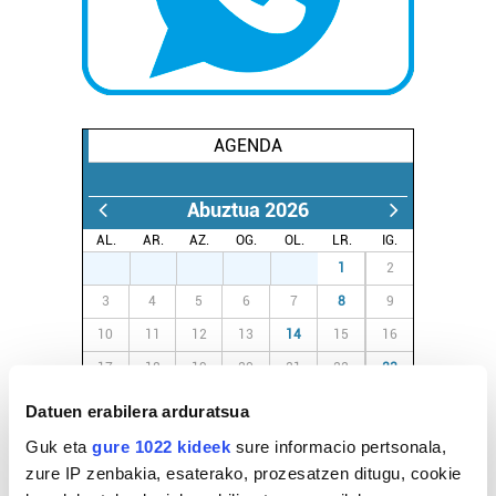
AGENDA
Abuztua 2026
AL.
AR.
AZ.
OG.
OL.
LR.
IG.
27
28
29
30
31
1
2
3
4
5
6
7
8
9
10
11
12
13
14
15
16
17
18
19
20
21
22
23
24
25
26
27
28
29
30
Datuen erabilera arduratsua
31
1
2
3
4
5
6
Guk eta
gure 1022 kideek
sure informacio pertsonala,
zure IP zenbakia, esaterako, prozesatzen ditugu, cookie