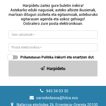
Harpidetu zaitez gure buletin irekira!
Astekarko eduki nagusiak, asteko albiste ikusienak,
martxan ditugun zozketa eta egitasmoak, asteburuko
egitarauen agenda eta askoz gehiago!
Ostiralero zure posta elektronikoan.
Pribatutasun Politika
irakurri eta onartzen dut.
Harpidetu
943 34 03 30
oarsobidasoa@hitza.eus
Nafarroa etorbidea 26, Errenteria-Orereta 20100