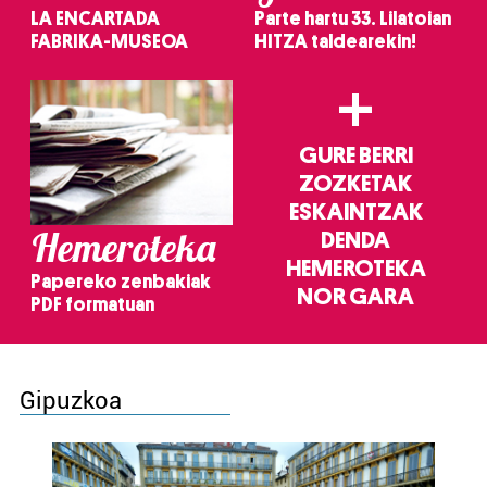
LA ENCARTADA
Parte hartu 33. Lilatoian
FABRIKA-MUSEOA
HITZA taldearekin!
+
GURE BERRI
ZOZKETAK
ESKAINTZAK
Hemeroteka
DENDA
HEMEROTEKA
Papereko zenbakiak
NOR GARA
PDF formatuan
Gipuzkoa