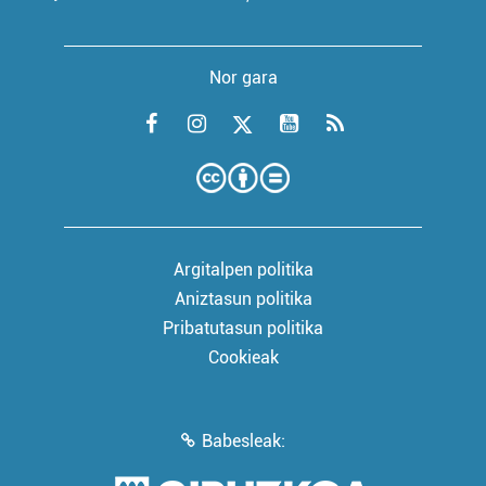
Nor gara
Argitalpen politika
Aniztasun politika
Pribatutasun politika
Cookieak
Babesleak: