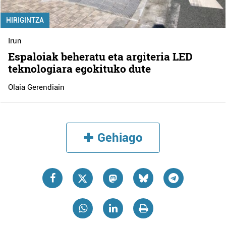
HIRIGINTZA
Irun
Espaloiak beheratu eta argiteria LED
teknologiara egokituko dute
Olaia Gerendiain
Gehiago