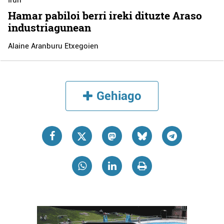
Irun
Hamar pabiloi berri ireki dituzte Araso
industriagunean
Alaine Aranburu Etxegoien
Gehiago