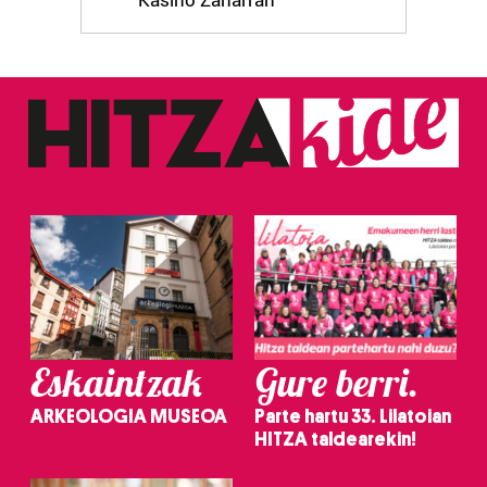
Kasino Zaharran
Eskaintzak
Gure berri.
ARKEOLOGIA MUSEOA
Parte hartu 33. Lilatoian
HITZA taldearekin!