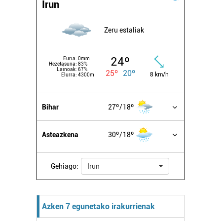
Irun
Zeru estaliak
24º
Euria:
0mm
Hezetasuna:
83%
Lainoak:
67%
25º
20º
8 km/h
Elurra:
4300m
Bihar
27º
18º
Asteazkena
30º
18º
Gehiago:
Irun
Azken 7 egunetako irakurrienak