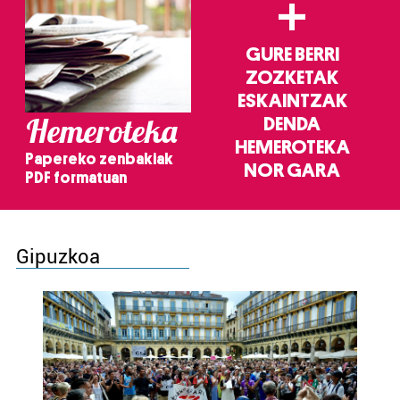
+
GURE BERRI
ZOZKETAK
ESKAINTZAK
Hemeroteka
DENDA
HEMEROTEKA
Papereko zenbakiak
NOR GARA
PDF formatuan
Gipuzkoa