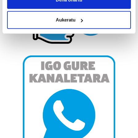
location which can be accurate to within several
meters
Aukeratu
Identify your device by actively scanning it for
specific characteristics (fingerprinting)
Find out more about how your personal data is processed
and set your preferences in the
details section
.
Guk eta gure bazkideek zure datu pertsonalak
prozesatzen ditugu, zure IP zenbakia, besteak beste,
teknologia erabiliz, cookieak adibidez, iragarki eta eduki
pertsonalizatuak eskaintzeko, iragarkiak eta edukia
neurtzeko, jendeari buruzko informazioa biltzeko eta
produktuak garatzeko. Zure datuak nork eta zertarako
erabiltzen dituen hauta dezakezu.
Bazkide batzuek ez dizute baimenik eskatzen, eta beren
interes komertzial legitimoetan babesten dira. Ikusi gure
bazkideen zerrenda, beren ustez zein helburutarako