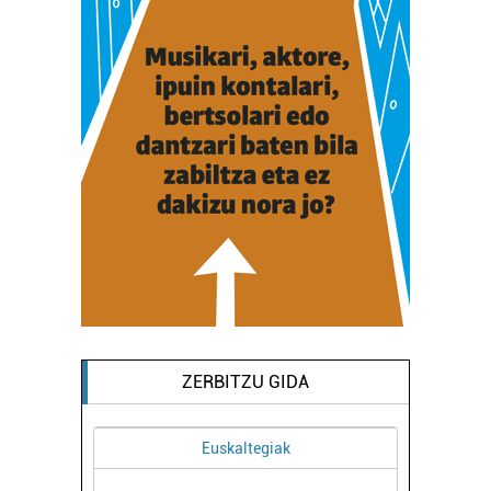
ZERBITZU GIDA
ak
Museoak