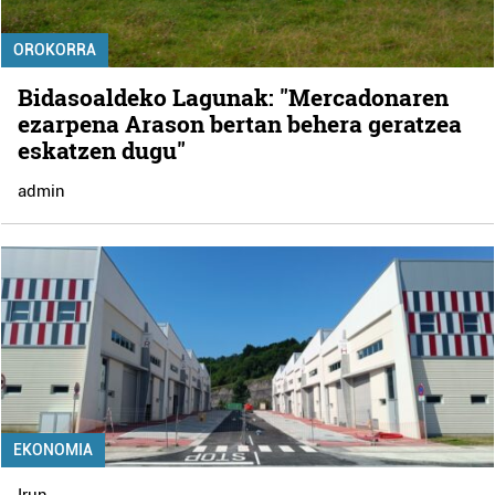
OROKORRA
Bidasoaldeko Lagunak: "Mercadonaren
ezarpena Arason bertan behera geratzea
eskatzen dugu"
admin
EKONOMIA