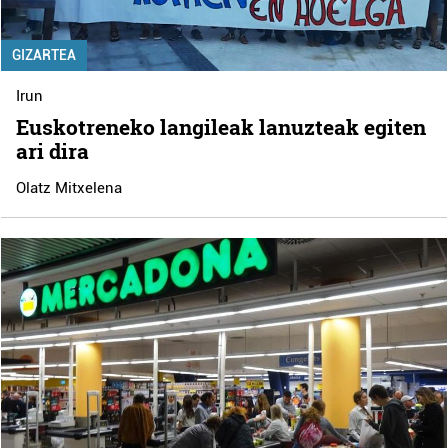
GIZARTEA
Irun
Euskotreneko langileak lanuzteak egiten
ari dira
Olatz Mitxelena