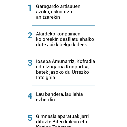
1
Garagardo artisauen
azoka, eskaintza
anitzarekin
2
Alardeko konpainien
koloreekin desfilatu ahalko
dute Jaizkibelgo kideek
3
Ioseba Amunarriz, Kofradia
edo Izugarria Konpartsa,
batek jasoko du Urrezko
Intsignia
4
Lau bandera, lau lehia
ezberdin
5
Gimnasia aparatuak jarri
dituzte Biteri kalean eta