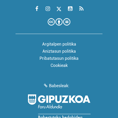
Argitalpen politika
Aniztasun politika
Pribatutasun politika
Cookieak
Babesleak: