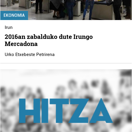
EKONOMIA
Irun
2016an zabalduko dute Irungo
Mercadona
Urko Etxebeste Petrirena