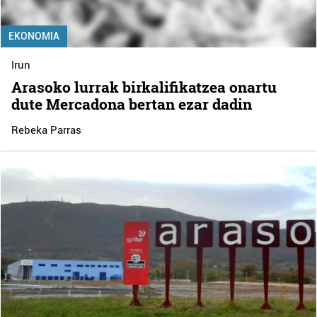
EKONOMIA
Irun
Arasoko lurrak birkalifikatzea onartu
dute Mercadona bertan ezar dadin
Rebeka Parras