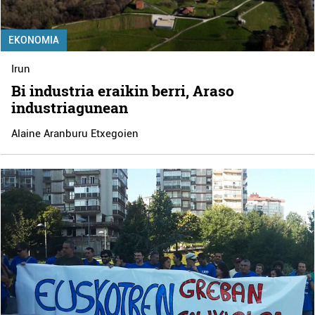
EKONOMIA
Irun
Bi industria eraikin berri, Araso
industriagunean
Alaine Aranburu Etxegoien