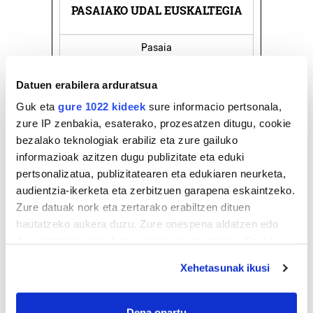
USKALTEGIA
LUBERRI MUSEOA
Oiartzun
Datuen erabilera arduratsua
Guk eta
gure 1022 kideek
sure informacio pertsonala,
zure IP zenbakia, esaterako, prozesatzen ditugu, cookie
bezalako teknologiak erabiliz eta zure gailuko
informazioak azitzen dugu publizitate eta eduki
pertsonalizatua, publizitatearen eta edukiaren neurketa,
audientzia-ikerketa eta zerbitzuen garapena eskaintzeko.
Zure datuak nork eta zertarako erabiltzen dituen
hautatzeko aukera duzu. Zure onespena aldatzen edo
deuseztatzen ahal duzu edozein momentutan, Cookie
deklaraziotik edo Privacy triggerean klikatuz.
Xehetasunak ikusi
If you allow, we would also like to:
Collect information about your geographical
Dena onartu