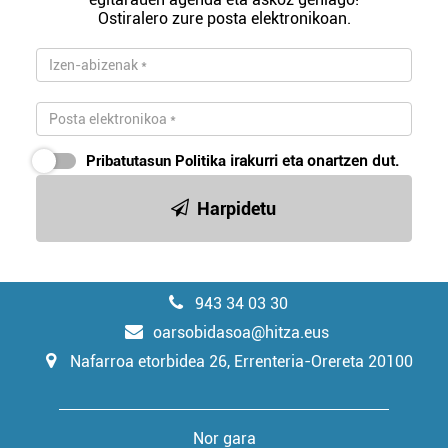
Ostiralero zure posta elektronikoan.
Pribatutasun Politika
irakurri eta onartzen dut.
Harpidetu
943 34 03 30
oarsobidasoa@hitza.eus
Nafarroa etorbidea 26, Errenteria-Orereta 20100
Nor gara