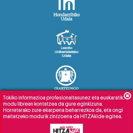
Tokiko informazioa profesionaltasunez eta euskaratik,
modu librean kontatzea da gure eginkizuna.
Horretarako zure ekarpena beharrezkoa da, eta ongi
maitatzeko modurik zintzoena da HITZAkide egitea.