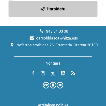
Harpidetu
943 34 03 30
oarsobidasoa@hitza.eus
Nafarroa etorbidea 26, Errenteria-Orereta 20100
Nor gara
Argitalpen politika