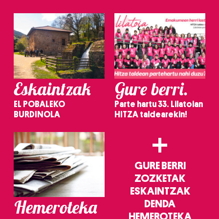
irakurri
Eskaintzak
Gure berri.
EL POBALEKO
Parte hartu 33. Lilatoian
BURDINOLA
HITZA taldearekin!
+
GURE BERRI
ZOZKETAK
ESKAINTZAK
Hemeroteka
DENDA
HEMEROTEKA