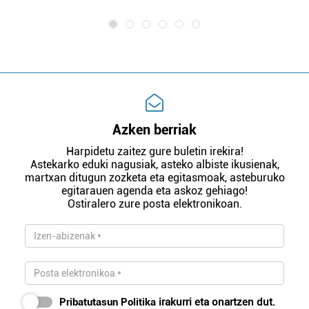
Azken berriak
Harpidetu zaitez gure buletin irekira!
Astekarko eduki nagusiak, asteko albiste ikusienak,
martxan ditugun zozketa eta egitasmoak, asteburuko
egitarauen agenda eta askoz gehiago!
Ostiralero zure posta elektronikoan.
Pribatutasun Politika
irakurri eta onartzen dut.