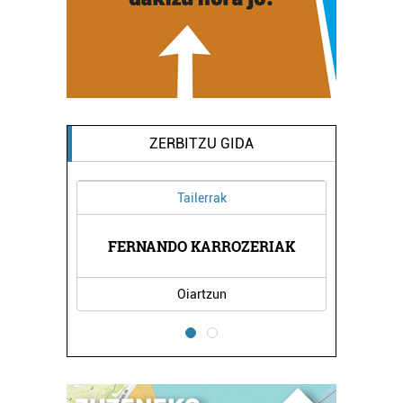
ZERBITZU GIDA
Tailerrak
ETETIKA
FERNANDO KARROZERIAK
IZAN N
Oiartzun