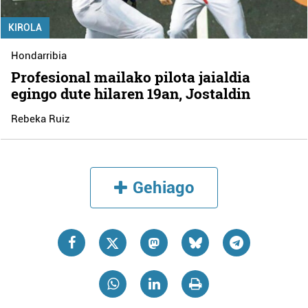
KIROLA
Hondarribia
Profesional mailako pilota jaialdia
egingo dute hilaren 19an, Jostaldin
Rebeka Ruiz
Gehiago