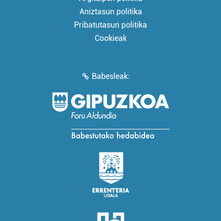
Aniztasun politika
Pribatutasun politika
Cookieak
Babesleak: