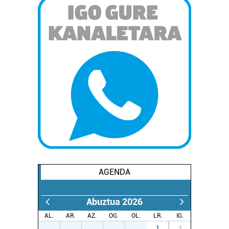
AGENDA
Abuztua 2026
AL.
AR.
AZ.
OG.
OL.
LR.
IG.
27
28
29
30
31
1
2