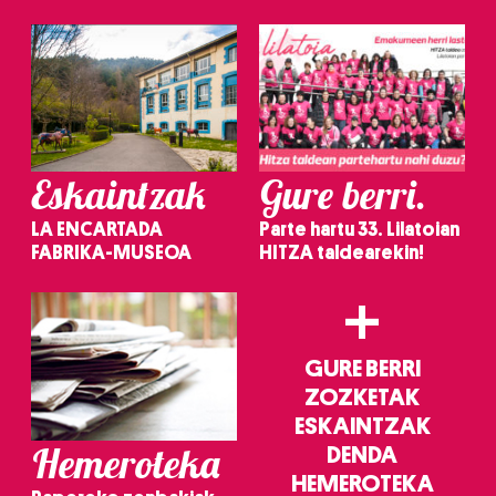
irakurri
Eskaintzak
Gure berri.
LA ENCARTADA
Parte hartu 33. Lilatoian
FABRIKA-MUSEOA
HITZA taldearekin!
+
GURE BERRI
ZOZKETAK
ESKAINTZAK
Hemeroteka
DENDA
HEMEROTEKA