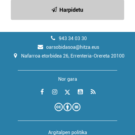
Harpidetu
943 34 03 30
oarsobidasoa@hitza.eus
Nafarroa etorbidea 26, Errenteria-Orereta 20100
Nor gara
Argitalpen politika