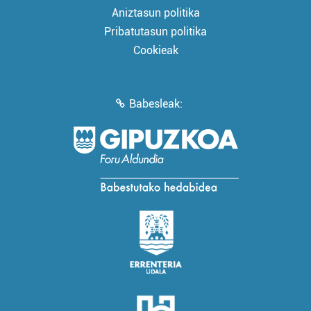
Aniztasun politika
Pribatutasun politika
Cookieak
Babesleak: