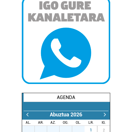
AGENDA
Abuztua 2026
AL.
AR.
AZ.
OG.
OL.
LR.
IG.
27
28
29
30
31
1
2