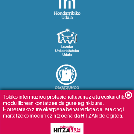
Tokiko informazioa profesionaltasunez eta euskaratik,
modu librean kontatzea da gure eginkizuna.
Horretarako zure ekarpena beharrezkoa da, eta ongi
maitatzeko modurik zintzoena da HITZAkide egitea.