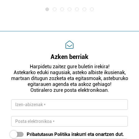
Azken berriak
Harpidetu zaitez gure buletin irekira!
Astekarko eduki nagusiak, asteko albiste ikusienak,
martxan ditugun zozketa eta egitasmoak, asteburuko
egitarauen agenda eta askoz gehiago!
Ostiralero zure posta elektronikoan.
Pribatutasun Politika
irakurri eta onartzen dut.