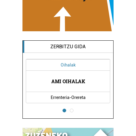
ZERBITZU GIDA
Oihalak
RIA
AMI OIHALAK
BL
Errenteria-Orereta