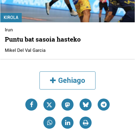
KIROLA
Irun
Puntu bat sasoia hasteko
Mikel Del Val Garcia
Gehiago