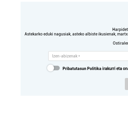
Harpidetu
Astekarko eduki nagusiak, asteko albiste ikusienak, mar
Ostirale
Pribatutasun Politika
irakurri eta on