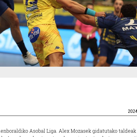
202
denboraldiko Asobal Liga. Alex Mozasek gidatutako taldeak