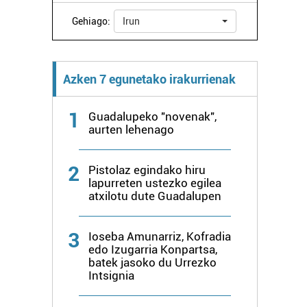
Gehiago:
Irun
Azken 7 egunetako irakurrienak
1
Guadalupeko "novenak",
aurten lehenago
2
Pistolaz egindako hiru
lapurreten ustezko egilea
atxilotu dute Guadalupen
3
Ioseba Amunarriz, Kofradia
edo Izugarria Konpartsa,
batek jasoko du Urrezko
Intsignia