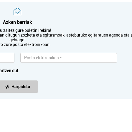
Azken berriak
 zaitez gure buletin irekira!
txan ditugun zozketa eta egitasmoak, asteburuko egitarauen agenda eta 
gehiago!
ro zure posta elektronikoan.
artzen dut.
Harpidetu