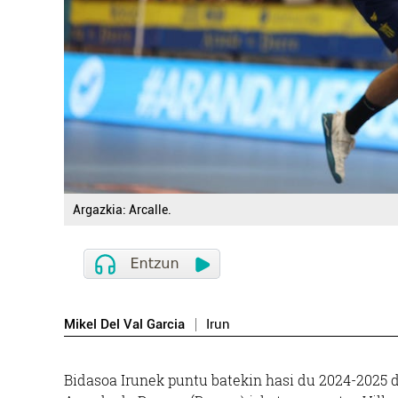
Argazkia: Arcalle.
Mikel Del Val Garcia
Irun
Bidasoa Irunek puntu batekin hasi du 2024-2025 