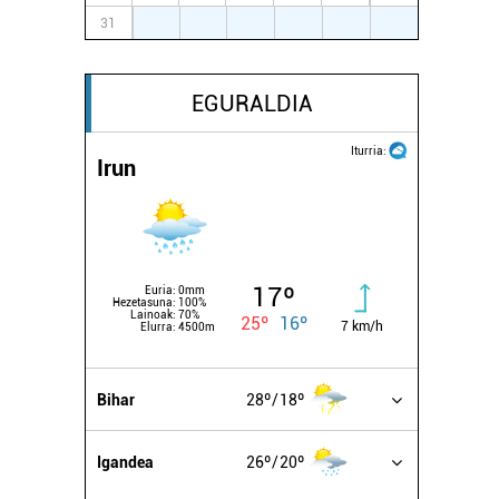
31
1
2
3
4
5
6
EGURALDIA
Iturria:
Irun
17º
Euria:
0mm
Hezetasuna:
100%
Lainoak:
70%
25º
16º
7 km/h
Elurra:
4500m
Bihar
28º
18º
Igandea
26º
20º