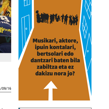
4
/
09
/
16