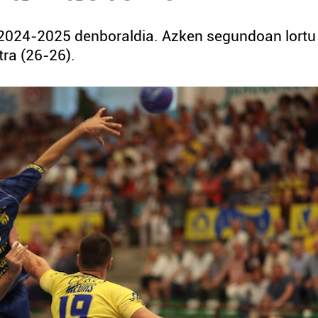
 2024-2025 denboraldia. Azken segundoan lortu
tra (26-26).