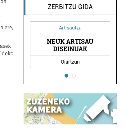
ida
ZERBITZU GIDA
.
a ere,
Artisautza
NEUK ARTISAU
AK
MA
zasek
DISEINUAK
aldeko
Oiartzun