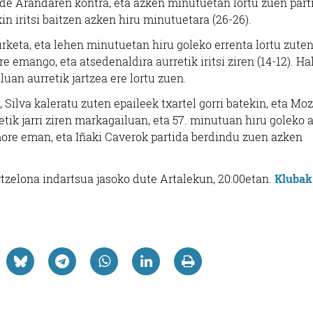
 de Arandaren kontra, eta azken minutuetan lortu zuen part
in iritsi baitzen azken hiru minutuetara (26-26).
rketa, eta lehen minutuetan hiru goleko errenta lortu zuten
e emango, eta atsedenaldira aurretik iritsi ziren (14-12). Hal
Artisautza
Estankoak
uan aurretik jartzea ere lortu zuen.
NEUK ARTISAU
MAITEXA TABAKO
Silva kaleratu zuten epaileek txartel gorri batekin, eta Mo
DISEINUAK
tik jarri ziren markagailuan, eta 57. minutuan hiru goleko 
amore eman, eta Iñaki Caverok partida berdindu zuen azken
Oiartzun
Errenteria-Orereta
artzelona indartsua jasoko dute Artalekun, 20:00etan.
Klubak