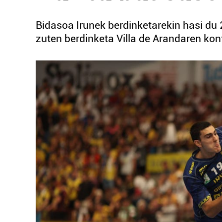
Bidasoa Irunek berdinketarekin hasi du
zuten berdinketa Villa de Arandaren kon