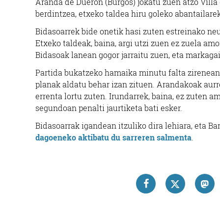
Aranda de Dueron (Burgos) jokatu zuen atzo Villa
berdintzea, etxeko taldea hiru goleko abantailarek
Bidasoarrek bide onetik hasi zuten estreinako neu
Etxeko taldeak, baina, argi utzi zuen ez zuela amor
Bidasoak lanean gogor jarraitu zuen, eta markagail
Partida bukatzeko hamaika minutu falta zirenean, 
planak aldatu behar izan zituen. Arandakoak aurre
errenta lortu zuten. Irundarrek, baina, ez zuten 
segundoan penalti jaurtiketa bati esker.
Bidasoarrak igandean itzuliko dira lehiara, eta B
dagoeneko aktibatu du sarreren salmenta
.