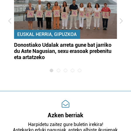
EUSKAL HERRIA, GIPUZKOA
Donostiako Udalak arreta gune bat jarriko
Ur
du Aste Nagusian, sexu erasoak prebenitu
es
eta artatzeko
lu
Azken berriak
Harpidetu zaitez gure buletin irekira!
Astekarko eduki nagusiak, asteko albiste ikusienak,