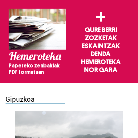
+
GURE BERRI
ZOZKETAK
ESKAINTZAK
Hemeroteka
DENDA
HEMEROTEKA
Papereko zenbakiak
NOR GARA
PDF formatuan
Gipuzkoa