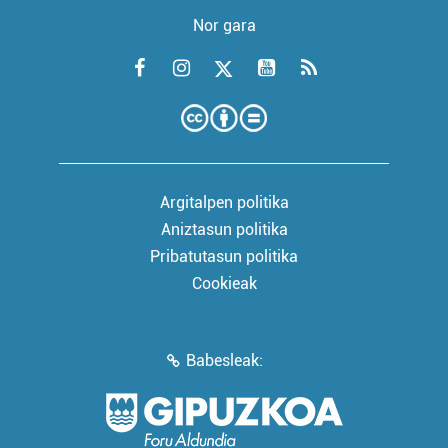
Nor gara
Argitalpen politika
Aniztasun politika
Pribatutasun politika
Cookieak
Babesleak: