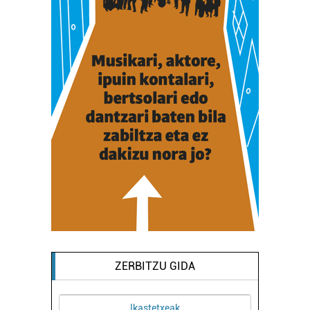
ZERBITZU GIDA
Ikastetxeak