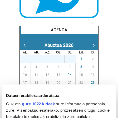
AGENDA
Abuztua 2026
AL.
AR.
AZ.
OG.
OL.
LR.
IG.
27
28
29
30
31
1
2
3
4
5
6
7
8
9
10
11
12
13
14
15
16
17
18
19
20
21
22
23
24
25
26
27
28
29
30
Datuen erabilera arduratsua
31
1
2
3
4
5
6
Guk eta
gure 1022 kideek
sure informacio pertsonala,
zure IP zenbakia, esaterako, prozesatzen ditugu, cookie
EGURALDIA
bezalako teknologiak erabiliz eta zure gailuko