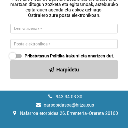
martxan ditugun zozketa eta egitasmoak, asteburuko
egitarauen agenda eta askoz gehiago!
Ostiralero zure posta elektronikoan.
Pribatutasun Politika
irakurri eta onartzen dut.
Harpidetu
943 34 03 30
oarsobidasoa@hitza.eus
Nafarroa etorbidea 26, Errenteria-Orereta 20100