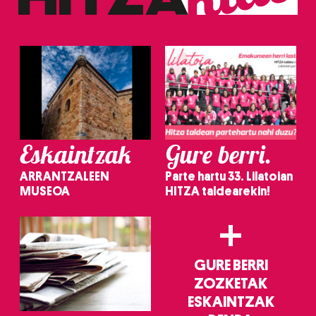
Eskaintzak
Gure berri.
ARRANTZALEEN
Parte hartu 33. Lilatoian
MUSEOA
HITZA taldearekin!
+
GURE BERRI
ZOZKETAK
ESKAINTZAK