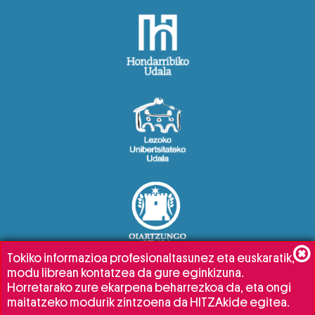
Tokiko informazioa profesionaltasunez eta euskaratik,
modu librean kontatzea da gure eginkizuna.
Horretarako zure ekarpena beharrezkoa da, eta ongi
maitatzeko modurik zintzoena da HITZAkide egitea.