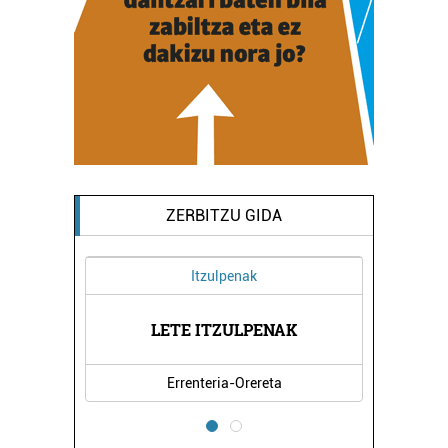
ZERBITZU GIDA
Itzulpenak
TEGIA
LETE ITZULPENAK
LIZA
Errenteria-Orereta