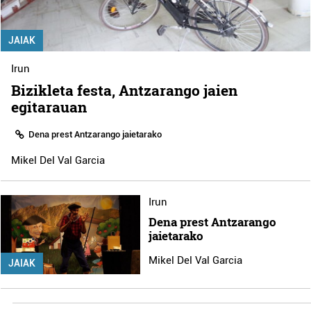
JAIAK
Irun
Bizikleta festa, Antzarango jaien
egitarauan
Dena prest Antzarango jaietarako
Mikel Del Val Garcia
Irun
Dena prest Antzarango
jaietarako
Mikel Del Val Garcia
JAIAK