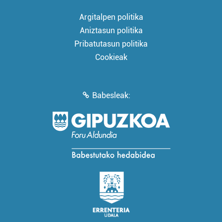
Argitalpen politika
Aniztasun politika
Pribatutasun politika
Cookieak
Babesleak: