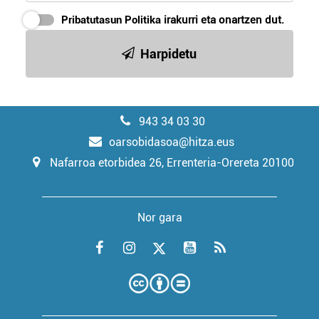
Pribatutasun Politika
irakurri eta onartzen dut.
Harpidetu
943 34 03 30
oarsobidasoa@hitza.eus
Nafarroa etorbidea 26, Errenteria-Orereta 20100
Nor gara