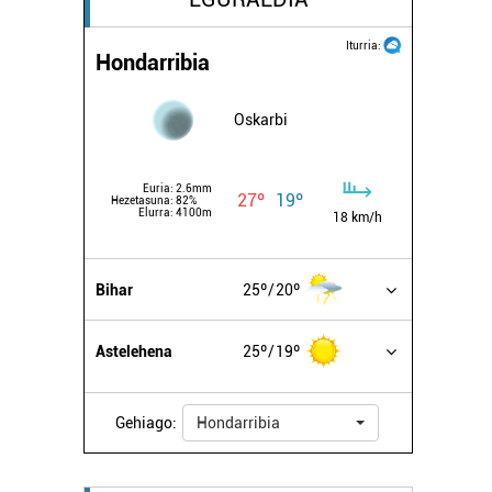
Iturria:
Hondarribia
Oskarbi
Euria:
2.6mm
27º
19º
Hezetasuna:
82%
Elurra:
4100m
18 km/h
Bihar
25º
20º
Astelehena
25º
19º
Gehiago:
Hondarribia