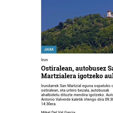
JAIAK
Irun
Ostiralean, autobusez S
Martzialera igotzeko au
Irundarrek San Martzial eguna ospatuko 
ostiralean, eta urtero bezala, autobusak
ahalbidetu dituzte mendira igotzeko. Au
Antonio Valverde kaletik irtengo dira 09:3
14:30era.
Mikel Del Val Garcia