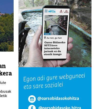
an
kera
dute
tobusak
0etik