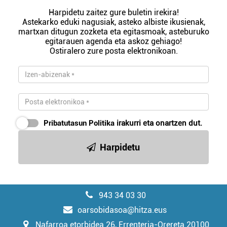
Harpidetu zaitez gure buletin irekira!
Astekarko eduki nagusiak, asteko albiste ikusienak,
martxan ditugun zozketa eta egitasmoak, asteburuko
egitarauen agenda eta askoz gehiago!
Ostiralero zure posta elektronikoan.
Pribatutasun Politika
irakurri eta onartzen dut.
Harpidetu
943 34 03 30
oarsobidasoa@hitza.eus
Nafarroa etorbidea 26, Errenteria-Orereta 20100