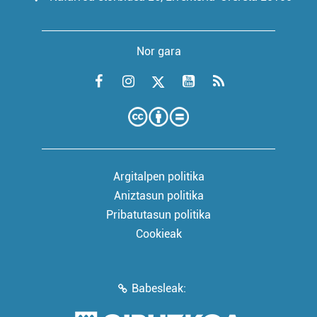
Nor gara
Argitalpen politika
Aniztasun politika
Pribatutasun politika
Cookieak
Babesleak: