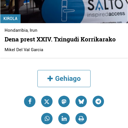
KIROLA
Hondarribia
,
Irun
Dena prest XXIV. Txingudi Korrikarako
Mikel Del Val Garcia
Gehiago