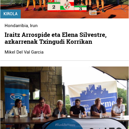
KIROLA
Hondarribia
,
Irun
Iraitz Arrospide eta Elena Silvestre,
azkarrenak Txingudi Korrikan
Mikel Del Val Garcia