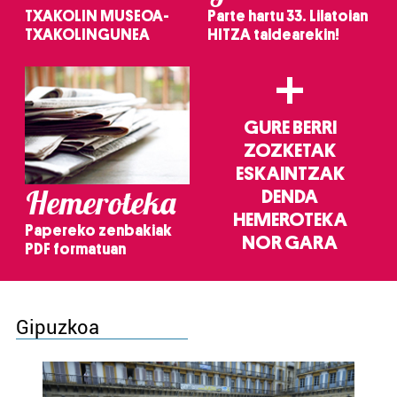
TXAKOLIN MUSEOA-
Parte hartu 33. Lilatoian
TXAKOLINGUNEA
HITZA taldearekin!
+
GURE BERRI
ZOZKETAK
ESKAINTZAK
Hemeroteka
DENDA
HEMEROTEKA
Papereko zenbakiak
NOR GARA
PDF formatuan
Gipuzkoa