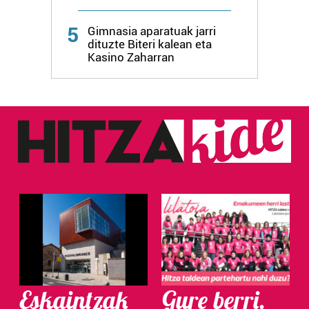
5
Gimnasia aparatuak jarri
dituzte Biteri kalean eta
Kasino Zaharran
Eskaintzak
Gure berri.