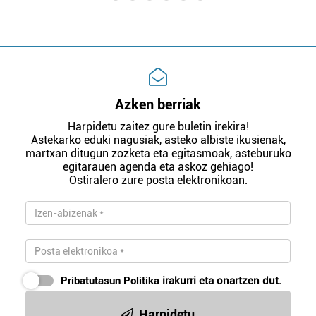
Azken berriak
Harpidetu zaitez gure buletin irekira!
Astekarko eduki nagusiak, asteko albiste ikusienak,
martxan ditugun zozketa eta egitasmoak, asteburuko
egitarauen agenda eta askoz gehiago!
Ostiralero zure posta elektronikoan.
Pribatutasun Politika
irakurri eta onartzen dut.
Harpidetu