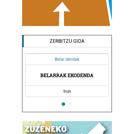
ZERBITZU GIDA
Belar dendak
K
BELARRAK EKODENDA
Irun