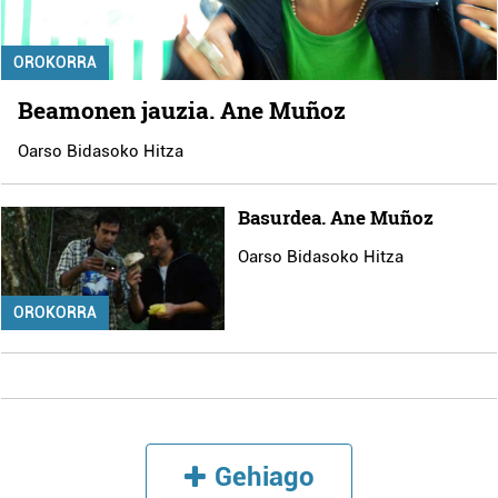
OROKORRA
Beamonen jauzia. Ane Muñoz
Oarso Bidasoko Hitza
Basurdea. Ane Muñoz
Oarso Bidasoko Hitza
OROKORRA
Gehiago