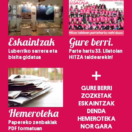
Eskaintzak
Gure berri.
Luberriko sarrera eta
Parte hartu 33. Lilatoian
bisita gidatua
HITZA taldearekin!
+
GURE BERRI
ZOZKETAK
ESKAINTZAK
Hemeroteka
DENDA
HEMEROTEKA
Papereko zenbakiak
NOR GARA
PDF formatuan