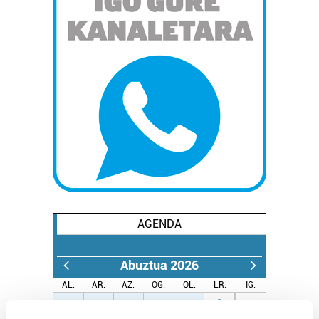
AGENDA
Abuztua 2026
AL.
AR.
AZ.
OG.
OL.
LR.
IG.
27
28
29
30
31
1
2