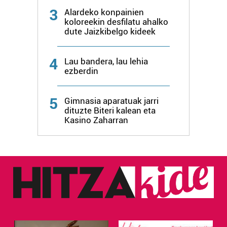
3
datuen atalean. Edozein unetan alda edo ken dezakezu
Alardeko konpainien
koloreekin desfilatu ahalko
zure baimena Cookieen adierazpenean.
dute Jaizkibelgo kideek
Webgune honek cookie propioak eta hirugarrenen cookie-
4
fitxategiak erabiltzen ditu. Zure esperientzia eta
Lau bandera, lau lehia
ezberdin
zerbitzuak hobetzeko asmoz, cookie teknologiaz
baliatzen gara. Ohar hau onartuz gero, teknologia hori
erabiltzeko baimen esplizitua ematen diguzu.
Gehiago
5
Gimnasia aparatuak jarri
irakurri
dituzte Biteri kalean eta
Kasino Zaharran