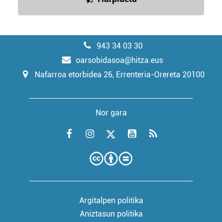
943 34 03 30
oarsobidasoa@hitza.eus
Nafarroa etorbidea 26, Errenteria-Orereta 20100
Nor gara
Argitalpen politika
Aniztasun politika