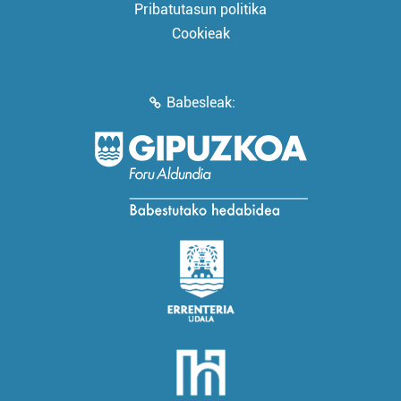
Pribatutasun politika
Cookieak
Babesleak: