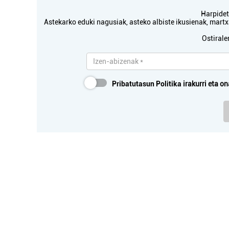
Harpidetu
Astekarko eduki nagusiak, asteko albiste ikusienak, mar
Ostirale
Pribatutasun Politika
irakurri eta on
AUZ
Z