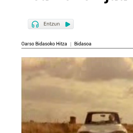
Oarso Bidasoko Hitza
Bidasoa