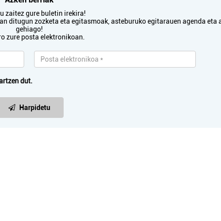
 zaitez gure buletin irekira!
txan ditugun zozketa eta egitasmoak, asteburuko egitarauen agenda eta 
gehiago!
ro zure posta elektronikoan.
artzen dut.
Harpidetu
Higiezin agentziak
Osasungintza
I HIGIEZINEN ETA
NAGORE CABADA H
ERBITZU JUR
KLINIKA
...