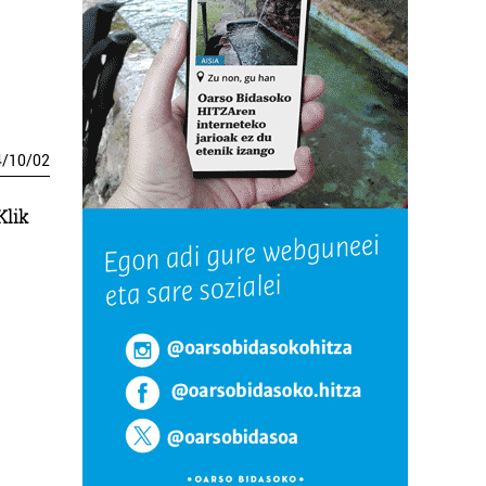
4
/
10
/
02
Klik