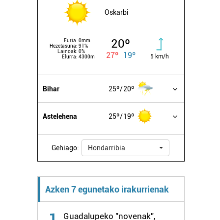
Oskarbi
20º
Euria:
0mm
Hezetasuna:
91%
Lainoak:
0%
27º
19º
5 km/h
Elurra:
4300m
Bihar
25º
20º
Astelehena
25º
19º
Gehiago:
Hondarribia
Azken 7 egunetako irakurrienak
1
Guadalupeko "novenak",