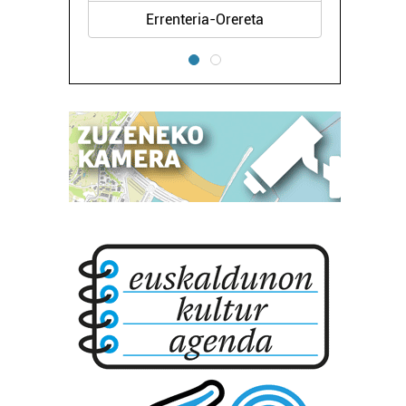
Errenteria-Orereta