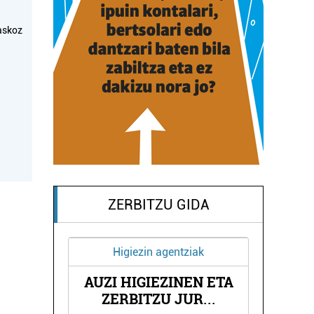
askoz
ZERBITZU GIDA
Higiezin agentziak
AUZI HIGIEZINEN ETA
ORTZ
NAGO
ZERBITZU JUR
...