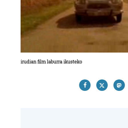
irudian film laburra ikusteko