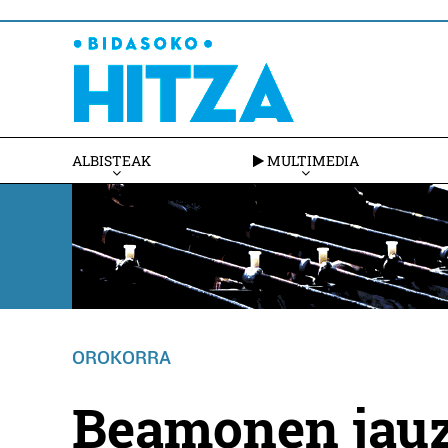
ALBISTEAK
MULTIMEDIA
OROKORRA
Beamonen jauz