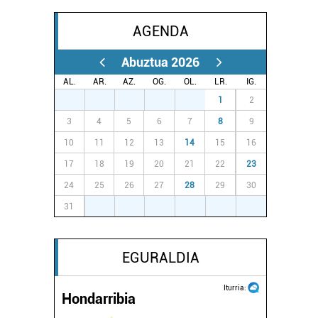
AGENDA
Abuztua 2026
AL.
AR.
AZ.
OG.
OL.
LR.
IG.
27
28
29
30
31
1
2
3
4
5
6
7
8
9
10
11
12
13
14
15
16
17
18
19
20
21
22
23
24
25
26
27
28
29
30
31
1
2
3
4
5
6
EGURALDIA
Iturria:
Hondarribia