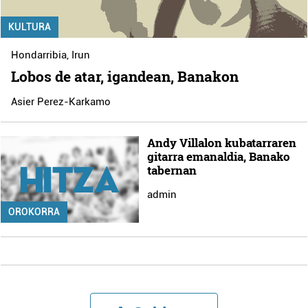
KULTURA
Hondarribia
,
Irun
Lobos de atar, igandean, Banakon
Asier Perez-Karkamo
Andy Villalon kubatarraren
gitarra emanaldia, Banako
tabernan
admin
OROKORRA