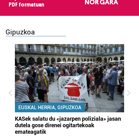
NOR GARA
PDF formatuan
Gipuzkoa
EUSKAL HERRIA, GIPUZKOA
KASek salatu du «jazarpen poliziala» jasan
Pa
dutela gose direnei ogitartekoak
da
emateagatik
«s