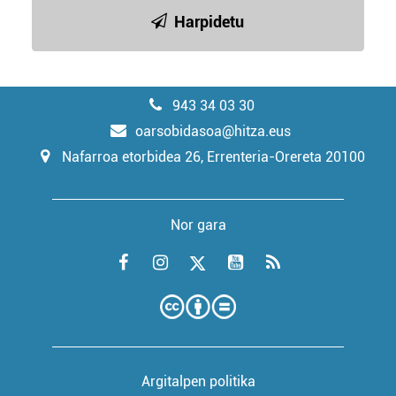
Harpidetu
943 34 03 30
oarsobidasoa@hitza.eus
Nafarroa etorbidea 26, Errenteria-Orereta 20100
Nor gara
Argitalpen politika