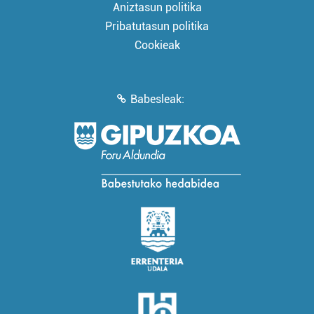
Aniztasun politika
Pribatutasun politika
Cookieak
Babesleak: