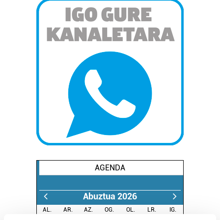
AGENDA
Abuztua 2026
AL.
AR.
AZ.
OG.
OL.
LR.
IG.