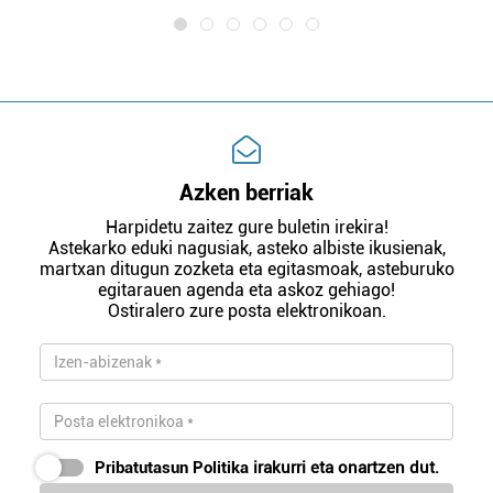
Azken berriak
Harpidetu zaitez gure buletin irekira!
Astekarko eduki nagusiak, asteko albiste ikusienak,
martxan ditugun zozketa eta egitasmoak, asteburuko
egitarauen agenda eta askoz gehiago!
Ostiralero zure posta elektronikoan.
Pribatutasun Politika
irakurri eta onartzen dut.