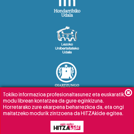
Tokiko informazioa profesionaltasunez eta euskaratik,
modu librean kontatzea da gure eginkizuna.
Horretarako zure ekarpena beharrezkoa da, eta ongi
maitatzeko modurik zintzoena da HITZAkide egitea.