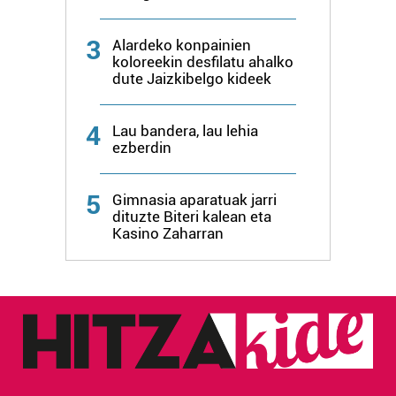
buruzko informazio gehiago eta ezarri zure lehentasunak
datuen atalean. Edozein unetan alda edo ken dezakezu
3
Alardeko konpainien
zure baimena Cookieen adierazpenean.
koloreekin desfilatu ahalko
dute Jaizkibelgo kideek
Webgune honek cookie propioak eta hirugarrenen cookie-
fitxategiak erabiltzen ditu. Zure esperientzia eta
4
Lau bandera, lau lehia
zerbitzuak hobetzeko asmoz, cookie teknologiaz
ezberdin
baliatzen gara. Ohar hau onartuz gero, teknologia hori
erabiltzeko baimen esplizitua ematen diguzu.
Gehiago
5
Gimnasia aparatuak jarri
irakurri
dituzte Biteri kalean eta
Kasino Zaharran