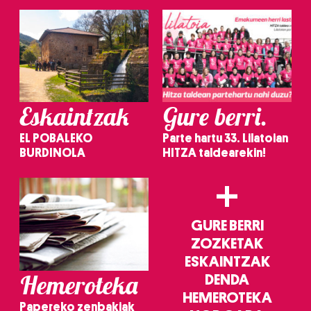
Eskaintzak
Gure berri.
EL POBALEKO
Parte hartu 33. Lilatoian
BURDINOLA
HITZA taldearekin!
+
GURE BERRI
ZOZKETAK
ESKAINTZAK
Hemeroteka
DENDA
HEMEROTEKA
Papereko zenbakiak