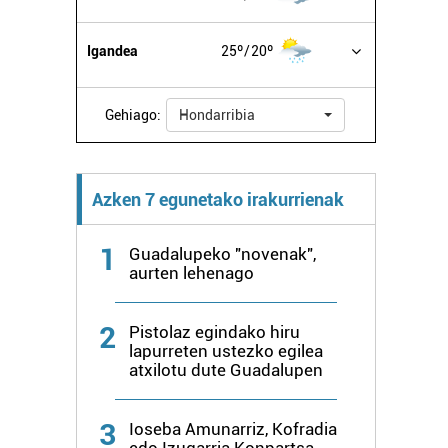
Igandea
25º
20º
Gehiago:
Hondarribia
Azken 7 egunetako irakurrienak
1
Guadalupeko "novenak",
aurten lehenago
2
Pistolaz egindako hiru
lapurreten ustezko egilea
atxilotu dute Guadalupen
3
Ioseba Amunarriz, Kofradia