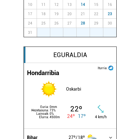
10
11
12
13
14
15
16
17
18
19
20
21
22
23
24
25
26
27
28
29
30
31
1
2
3
4
5
6
EGURALDIA
Iturria:
Hondarribia
Oskarbi
22º
Euria:
0mm
Hezetasuna:
73%
Lainoak:
0%
24º
17º
4 km/h
Elurra:
4500m
Bihar
27º
18º