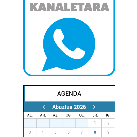
AGENDA
Abuztua 2026
AL.
AR.
AZ.
OG.
OL.
LR.
IG.
27
28
29
30
31
1
2
3
4
5
6
7
8
9