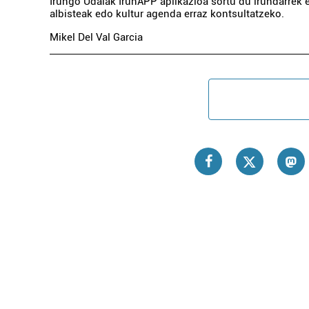
Irungo Udalak IrunAPP aplikazioa sortu du irundarrek et
albisteak edo kultur agenda erraz kontsultatzeko.
Mikel Del Val Garcia