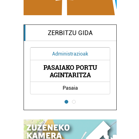
ZERBITZU GIDA
Administrazioak
XA
PASAIAKO PORTU
A
AGINTARITZA
Pasaia