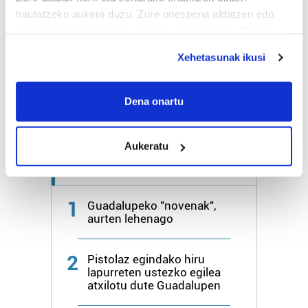
hautatzeko aukera duzu. Zure onespena aldatzen edo
deuseztatzen ahal duzu edozein momentutan, Cookie
Bihar
27º
18º
deklaraziotik edo Privacy triggerean klikatuz.
Xehetasunak ikusi
Igandea
25º
21º
If you allow, we would also like to:
Collect information about your geographical
Dena onartu
Gehiago:
Hondarribia
location which can be accurate to within several
meters
Aukeratu
Identify your device by actively scanning it for
specific characteristics (fingerprinting)
Azken 7 egunetako irakurrienak
Find out more about how your personal data is processed
and set your preferences in the
details section
.
1
Guadalupeko "novenak",
aurten lehenago
Guk eta gure bazkideek zure datu pertsonalak
prozesatzen ditugu, zure IP zenbakia, besteak beste,
2
Pistolaz egindako hiru
teknologia erabiliz, cookieak adibidez, iragarki eta eduki
lapurreten ustezko egilea
pertsonalizatuak eskaintzeko, iragarkiak eta edukia
atxilotu dute Guadalupen
neurtzeko, jendeari buruzko informazioa biltzeko eta