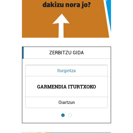
ZERBITZU GIDA
Iturgintza
EGIA
GARMENDIA ITURTXOKO
KAT
Oiartzun