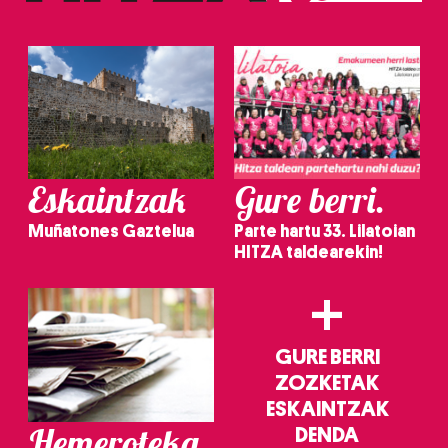
irakurri
Eskaintzak
Gure berri.
Muñatones Gaztelua
Parte hartu 33. Lilatoian
HITZA taldearekin!
+
GURE BERRI
ZOZKETAK
ESKAINTZAK
Hemeroteka
DENDA