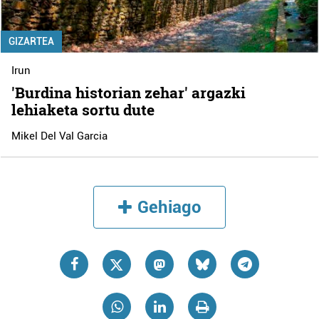
GIZARTEA
Irun
'Burdina historian zehar' argazki
lehiaketa sortu dute
Mikel Del Val Garcia
Gehiago