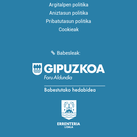
Argitalpen politika
Aniztasun politika
Pribatutasun politika
Cookieak
Babesleak: