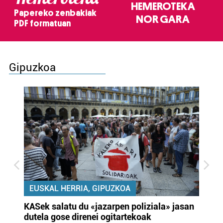
HEMEROTEKA
Papereko zenbakiak
NOR GARA
PDF formatuan
Gipuzkoa
EUSKAL HERRIA, GIPUZKOA
KASek salatu du «jazarpen poliziala» jasan
Pa
dutela gose direnei ogitartekoak
da