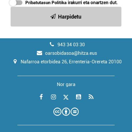
Pribatutasun Politika
irakurri eta onartzen dut.
Harpidetu
943 34 03 30
oarsobidasoa@hitza.eus
Nafarroa etorbidea 26, Errenteria-Orereta 20100
Nor gara