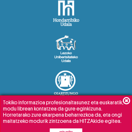
Tokiko informazioa profesionaltasunez eta euskaratik,
modu librean kontatzea da gure eginkizuna.
Horretarako zure ekarpena beharrezkoa da, eta ongi
maitatzeko modurik zintzoena da HITZAkide egitea.