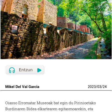
Mikel Del Val Garcia
2023
/
03
/
24
Oiasso Erromatar Museoak bat egin du Pirinioetako
Burdinaren Bidea elkartearen egitasmoarekin, eta