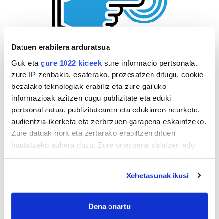
Datuen erabilera arduratsua
Guk eta
gure 1022 kideek
sure informacio pertsonala,
zure IP zenbakia, esaterako, prozesatzen ditugu, cookie
bezalako teknologiak erabiliz eta zure gailuko
informazioak azitzen dugu publizitate eta eduki
pertsonalizatua, publizitatearen eta edukiaren neurketa,
audientzia-ikerketa eta zerbitzuen garapena eskaintzeko.
Zure datuak nork eta zertarako erabiltzen dituen
hautatzeko aukera duzu. Zure onespena aldatzen edo
deuseztatzen ahal duzu edozein momentutan, Cookie
deklaraziotik edo Privacy triggerean klikatuz.
Xehetasunak ikusi
If you allow, we would also like to:
Collect information about your geographical
Dena onartu
location which can be accurate to within several