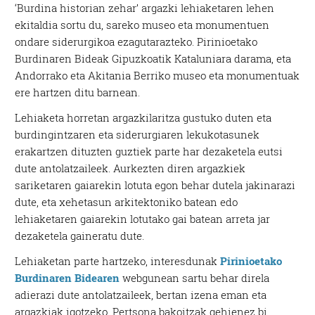
‘Burdina historian zehar’ argazki lehiaketaren lehen
ekitaldia sortu du, sareko museo eta monumentuen
ondare siderurgikoa ezagutarazteko. Pirinioetako
Burdinaren Bideak Gipuzkoatik Kataluniara darama, eta
Andorrako eta Akitania Berriko museo eta monumentuak
ere hartzen ditu barnean.
Lehiaketa horretan argazkilaritza gustuko duten eta
burdingintzaren eta siderurgiaren lekukotasunek
erakartzen dituzten guztiek parte har dezaketela eutsi
dute antolatzaileek. Aurkezten diren argazkiek
sariketaren gaiarekin lotuta egon behar dutela jakinarazi
dute, eta xehetasun arkitektoniko batean edo
lehiaketaren gaiarekin lotutako gai batean arreta jar
dezaketela gaineratu dute.
Lehiaketan parte hartzeko, interesdunak
Pirinioetako
Burdinaren Bidearen
webgunean sartu behar direla
adierazi dute antolatzaileek, bertan izena eman eta
argazkiak igotzeko. Pertsona bakoitzak gehienez bi