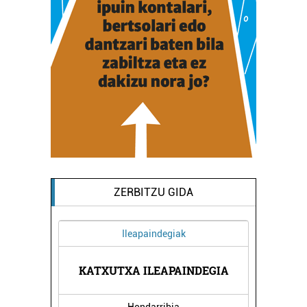
ZERBITZU GIDA
Ileapaindegiak
LINIKA
KATXUTXA ILEAPAINDEGIA
LEVI 