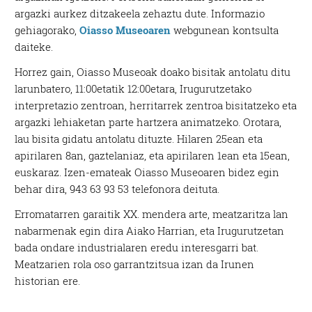
argazki aurkez ditzakeela zehaztu dute. Informazio
gehiagorako,
Oiasso Museoaren
webgunean kontsulta
daiteke.
Horrez gain, Oiasso Museoak doako bisitak antolatu ditu
larunbatero, 11:00etatik 12:00etara, Irugurutzetako
interpretazio zentroan, herritarrek zentroa bisitatzeko eta
argazki lehiaketan parte hartzera animatzeko. Orotara,
lau bisita gidatu antolatu dituzte. Hilaren 25ean eta
apirilaren 8an, gaztelaniaz, eta apirilaren 1ean eta 15ean,
euskaraz. Izen-emateak Oiasso Museoaren bidez egin
behar dira, 943 63 93 53 telefonora deituta.
Erromatarren garaitik XX. mendera arte, meatzaritza lan
nabarmenak egin dira Aiako Harrian, eta Irugurutzetan
bada ondare industrialaren eredu interesgarri bat.
Meatzarien rola oso garrantzitsua izan da Irunen
historian ere.