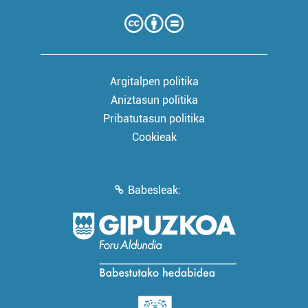
Argitalpen politika
Aniztasun politika
Pribatutasun politika
Cookieak
Babesleak: