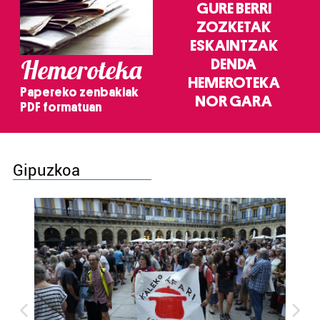
GURE BERRI
ZOZKETAK
ESKAINTZAK
Hemeroteka
DENDA
HEMEROTEKA
Papereko zenbakiak
NOR GARA
PDF formatuan
Gipuzkoa