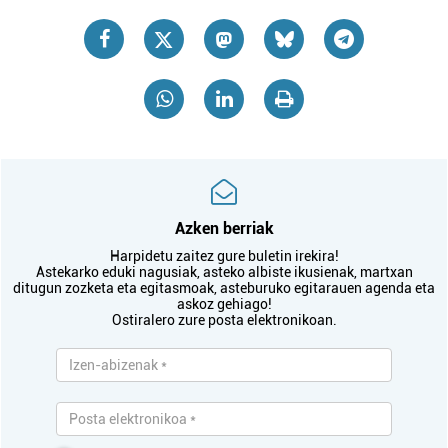
Azken berriak
Harpidetu zaitez gure buletin irekira!
Astekarko eduki nagusiak, asteko albiste ikusienak, martxan
ditugun zozketa eta egitasmoak, asteburuko egitarauen agenda eta
askoz gehiago!
Ostiralero zure posta elektronikoan.