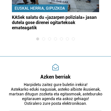
EUSKAL HERRIA, GIPUZKOA
KASek salatu du «jazarpen poliziala» jasan
Pa
dutela gose direnei ogitartekoak
da
emateagatik
«s
Azken berriak
Harpidetu zaitez gure buletin irekira!
Astekarko eduki nagusiak, asteko albiste ikusienak,
martxan ditugun zozketa eta egitasmoak, asteburuko
egitarauen agenda eta askoz gehiago!
Ostiralero zure posta elektronikoan.