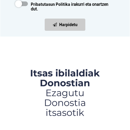
Pribatutasun Politika
irakurri eta onartzen
dut.
Harpidetu