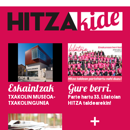
Eskaintzak
Gure berri.
TXAKOLIN MUSEOA-
Parte hartu 33. Lilatoian
TXAKOLINGUNEA
HITZA taldearekin!
+