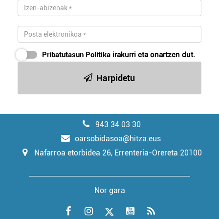
Pribatutasun Politika
irakurri eta onartzen dut.
Harpidetu
943 34 03 30
oarsobidasoa@hitza.eus
Nafarroa etorbidea 26, Errenteria-Orereta 20100
Nor gara