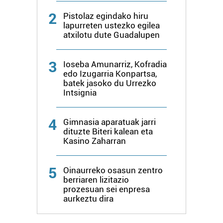
2
Pistolaz egindako hiru
lapurreten ustezko egilea
atxilotu dute Guadalupen
3
Ioseba Amunarriz, Kofradia
edo Izugarria Konpartsa,
batek jasoko du Urrezko
Intsignia
4
Gimnasia aparatuak jarri
dituzte Biteri kalean eta
Kasino Zaharran
5
Oinaurreko osasun zentro
berriaren lizitazio
prozesuan sei enpresa
aurkeztu dira