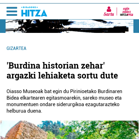
Sartu
GIZARTEA
'Burdina historian zehar'
argazki lehiaketa sortu dute
Oiasso Museoak bat egin du Pirinioetako Burdinaren
Bidea elkartearen egitasmoarekin, sareko museo eta
monumentuen ondare siderurgikoa ezagutarazteko
helburua duena.