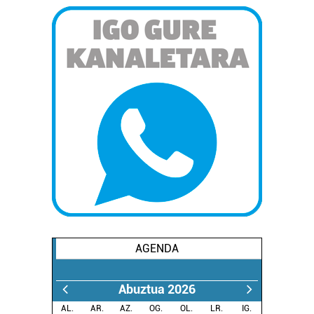
AGENDA
Abuztua 2026
AL.
AR.
AZ.
OG.
OL.
LR.
IG.