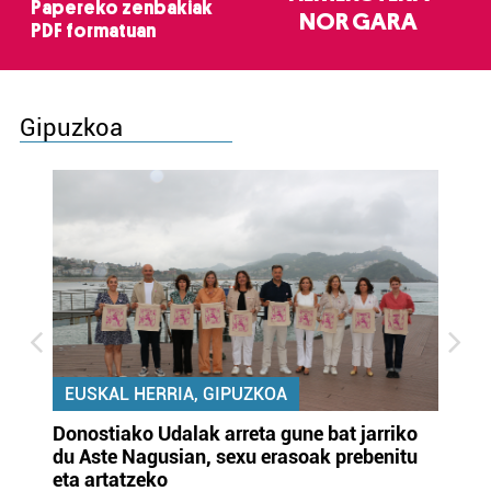
Papereko zenbakiak
NOR GARA
PDF formatuan
Gipuzkoa
EUSKAL HERRIA, GIPUZKOA
Donostiako Udalak arreta gune bat jarriko
Ur
du Aste Nagusian, sexu erasoak prebenitu
es
eta artatzeko
lu