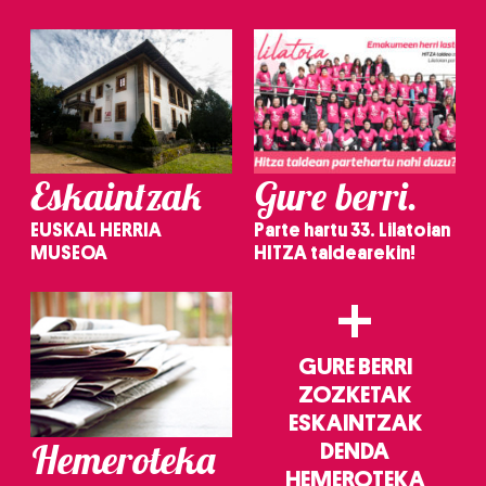
irakurri
Eskaintzak
Gure berri.
EUSKAL HERRIA
Parte hartu 33. Lilatoian
MUSEOA
HITZA taldearekin!
+
GURE BERRI
ZOZKETAK
ESKAINTZAK
Hemeroteka
DENDA
HEMEROTEKA