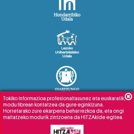
Tokiko informazioa profesionaltasunez eta euskaratik,
modu librean kontatzea da gure eginkizuna.
Horretarako zure ekarpena beharrezkoa da, eta ongi
maitatzeko modurik zintzoena da HITZAkide egitea.