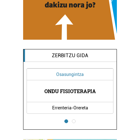
ZERBITZU GIDA
Osasungintza
XEA
ONDU FISIOTERAPIA
EL
Errenteria-Orereta