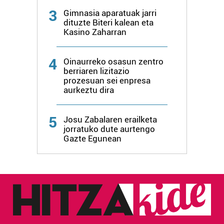
produktuak garatzeko. Zure datuak nork eta zertarako
3
Gimnasia aparatuak jarri
erabiltzen dituen hauta dezakezu.
dituzte Biteri kalean eta
Kasino Zaharran
Bazkide batzuek ez dizute baimenik eskatzen, eta beren
interes komertzial legitimoetan babesten dira. Ikusi gure
4
Oinaurreko osasun zentro
bazkideen zerrenda, beren ustez zein helburutarako
berriaren lizitazio
duten interes legitimoa eta horren aurka nola egin
prozesuan sei enpresa
dezakezun ikusteko.
aurkeztu dira
Lortu zure datu pertsonalak prozesatzeko moduari
5
Josu Zabalaren erailketa
buruzko informazio gehiago eta ezarri zure lehentasunak
jorratuko dute aurtengo
datuen atalean. Edozein unetan alda edo ken dezakezu
Gazte Egunean
zure baimena Cookieen adierazpenean.
Webgune honek cookie propioak eta hirugarrenen cookie-
fitxategiak erabiltzen ditu. Zure esperientzia eta
zerbitzuak hobetzeko asmoz, cookie teknologiaz
baliatzen gara. Ohar hau onartuz gero, teknologia hori
erabiltzeko baimen esplizitua ematen diguzu.
Gehiago