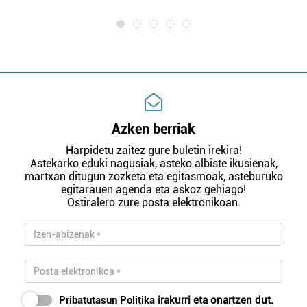
Azken berriak
Harpidetu zaitez gure buletin irekira!
Astekarko eduki nagusiak, asteko albiste ikusienak,
martxan ditugun zozketa eta egitasmoak, asteburuko
egitarauen agenda eta askoz gehiago!
Ostiralero zure posta elektronikoan.
Pribatutasun Politika
irakurri eta onartzen dut.