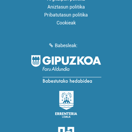
Aniztasun politika
Pribatutasun politika
Cookieak
Babesleak: