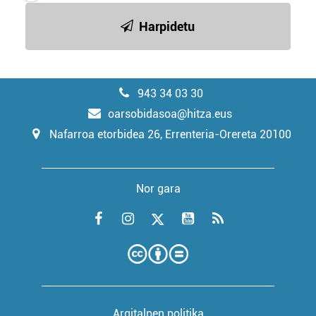
Harpidetu
943 34 03 30
oarsobidasoa@hitza.eus
Nafarroa etorbidea 26, Errenteria-Orereta 20100
Nor gara
Argitalpen politika