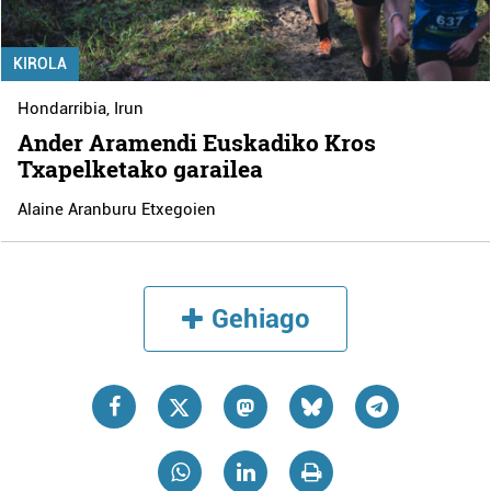
KIROLA
Hondarribia
,
Irun
Ander Aramendi Euskadiko Kros
Txapelketako garailea
Alaine Aranburu Etxegoien
Gehiago