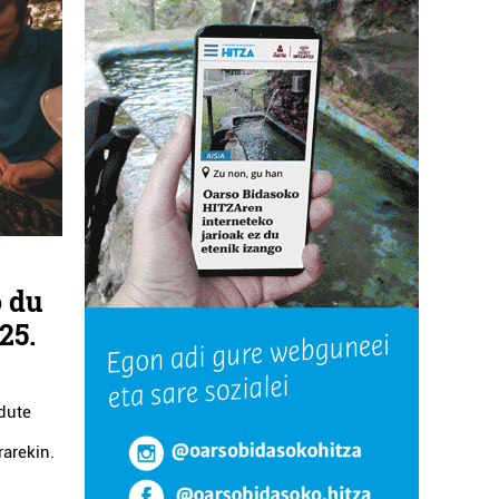
o du
25.
 dute
arekin.