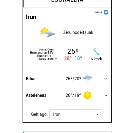
Iturria:
Irun
Zeru hodeitsuak
25º
Euria:
0mm
Hezetasuna:
64%
Lainoak:
0%
28º
18º
6 km/h
Elurra:
4300m
Bihar
26º
20º
Astelehena
26º
19º
Gehiago:
Irun