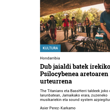
KULTURA
Hondarribia
Dub jaialdi batek irekik
Psilocybenea aretoaren 
urteurrena
The Titanians eta BassHerri taldeek joko
larunbatean, Jamaikako erara, zuzeneko
musikariekin eta sound system azpiegitur
Asier Perez-Karkamo