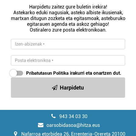
Harpidetu zaitez gure buletin irekira!
Astekarko eduki nagusiak, asteko albiste ikusienak,
martxan ditugun zozketa eta egitasmoak, asteburuko
egitarauen agenda eta askoz gehiago!
Ostiralero zure posta elektronikoan.
Pribatutasun Politika
irakurri eta onartzen dut.
Harpidetu
943 34 03 30
oarsobidasoa@hitza.eus
Nafarroa etorbidea 26, Errenteria-Orereta 20100