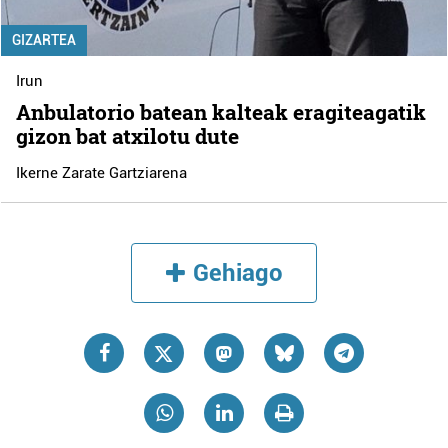
GIZARTEA
Irun
Anbulatorio batean kalteak eragiteagatik
gizon bat atxilotu dute
Ikerne Zarate Gartziarena
Gehiago