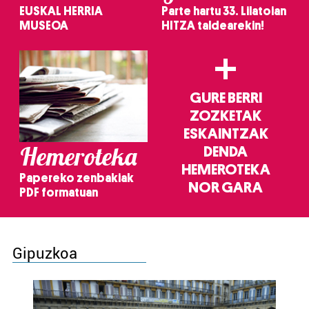
EUSKAL HERRIA
Parte hartu 33. Lilatoian
MUSEOA
HITZA taldearekin!
+
GURE BERRI
ZOZKETAK
ESKAINTZAK
Hemeroteka
DENDA
HEMEROTEKA
Papereko zenbakiak
NOR GARA
PDF formatuan
Gipuzkoa