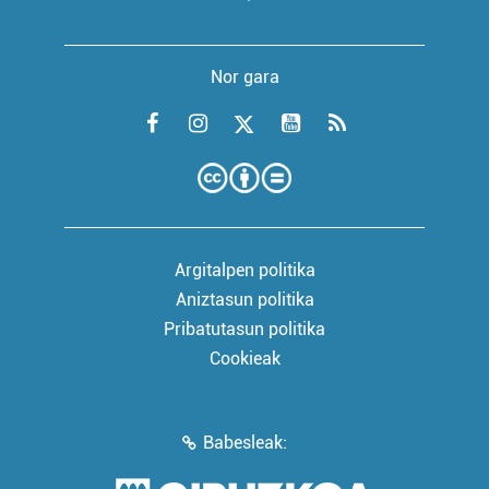
Nor gara
Argitalpen politika
Aniztasun politika
Pribatutasun politika
Cookieak
Babesleak: