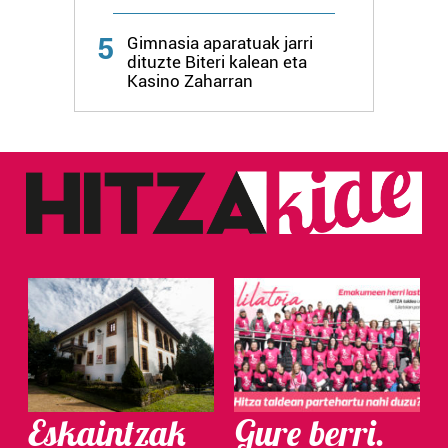
Webgune honek cookie propioak eta hirugarrenen cookie-
5
fitxategiak erabiltzen ditu. Zure esperientzia eta
Gimnasia aparatuak jarri
dituzte Biteri kalean eta
zerbitzuak hobetzeko asmoz, cookie teknologiaz
Kasino Zaharran
baliatzen gara. Ohar hau onartuz gero, teknologia hori
erabiltzeko baimen esplizitua ematen diguzu.
Gehiago
irakurri
Eskaintzak
Gure berri.