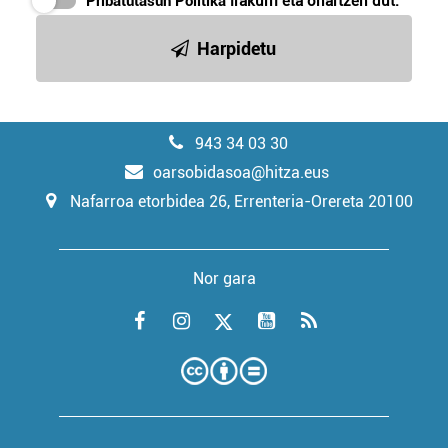
Pribatutasun Politika
irakurri eta onartzen dut.
Harpidetu
943 34 03 30
oarsobidasoa@hitza.eus
Nafarroa etorbidea 26, Errenteria-Orereta 20100
Nor gara