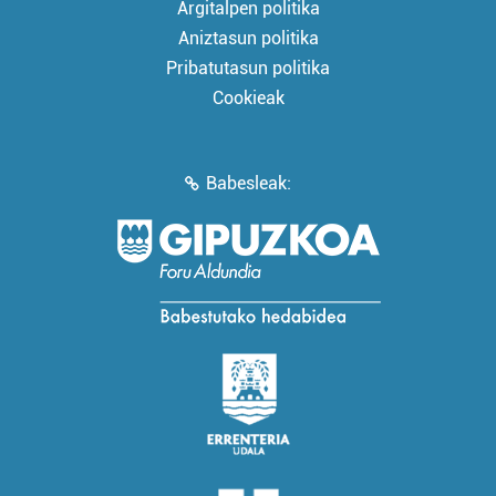
Argitalpen politika
Aniztasun politika
Pribatutasun politika
Cookieak
Babesleak: