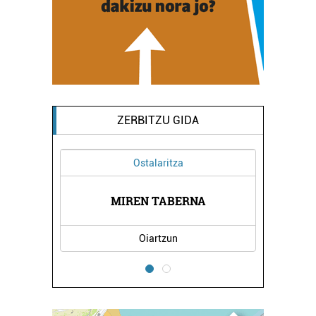
ZERBITZU GIDA
Ostalaritza
 -
EG
MIREN TABERNA
Oiartzun