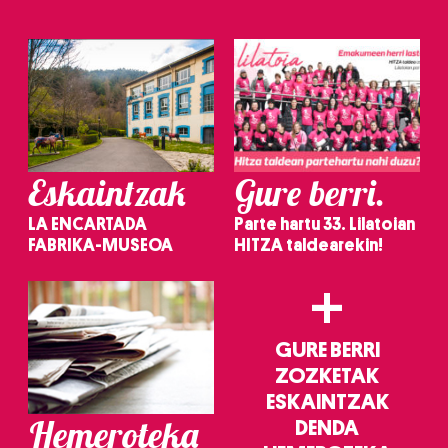
Eskaintzak
Gure berri.
LA ENCARTADA
Parte hartu 33. Lilatoian
FABRIKA-MUSEOA
HITZA taldearekin!
+
GURE BERRI
ZOZKETAK
ESKAINTZAK
Hemeroteka
DENDA