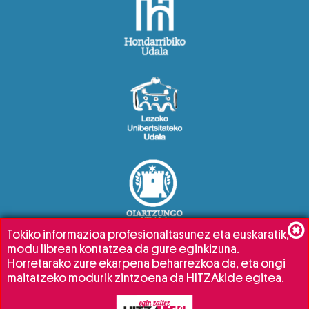
Tokiko informazioa profesionaltasunez eta euskaratik,
modu librean kontatzea da gure eginkizuna.
Horretarako zure ekarpena beharrezkoa da, eta ongi
maitatzeko modurik zintzoena da HITZAkide egitea.