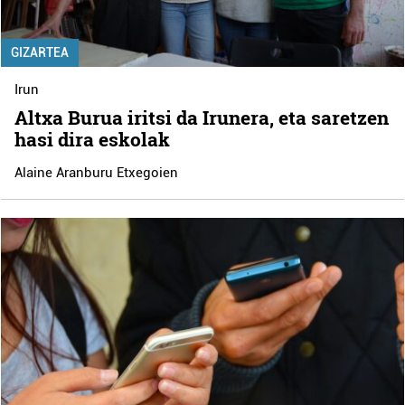
GIZARTEA
Irun
Altxa Burua iritsi da Irunera, eta saretzen
hasi dira eskolak
Alaine Aranburu Etxegoien