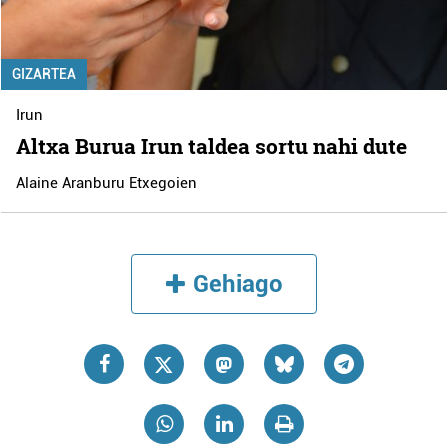
GIZARTEA
Irun
Altxa Burua Irun taldea sortu nahi dute
Alaine Aranburu Etxegoien
Gehiago