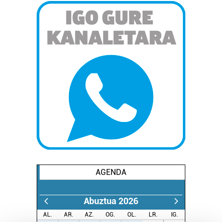
AGENDA
Abuztua 2026
AL.
AR.
AZ.
OG.
OL.
LR.
IG.