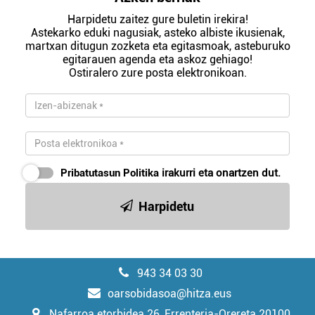
Harpidetu zaitez gure buletin irekira!
Astekarko eduki nagusiak, asteko albiste ikusienak,
martxan ditugun zozketa eta egitasmoak, asteburuko
egitarauen agenda eta askoz gehiago!
Ostiralero zure posta elektronikoan.
Pribatutasun Politika
irakurri eta onartzen dut.
Harpidetu
943 34 03 30
oarsobidasoa@hitza.eus
Nafarroa etorbidea 26, Errenteria-Orereta 20100