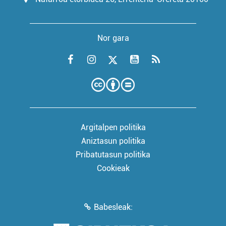
Nor gara
Argitalpen politika
Aniztasun politika
Pribatutasun politika
Cookieak
Babesleak: