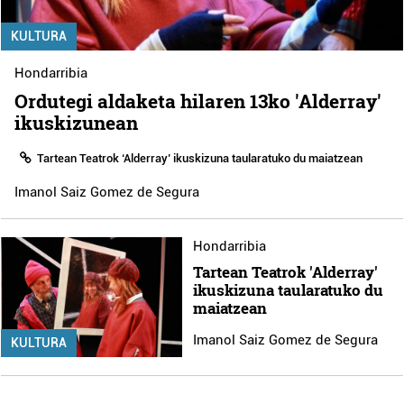
KULTURA
Hondarribia
Ordutegi aldaketa hilaren 13ko 'Alderray'
ikuskizunean
Tartean Teatrok ‘Alderray’ ikuskizuna taularatuko du maiatzean
Imanol Saiz Gomez de Segura
Hondarribia
Tartean Teatrok 'Alderray'
ikuskizuna taularatuko du
maiatzean
Imanol Saiz Gomez de Segura
KULTURA