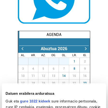
AGENDA
Abuztua 2026
AL.
AR.
AZ.
OG.
OL.
LR.
IG.
27
28
29
30
31
1
2
3
4
5
6
7
8
9
10
11
12
13
14
15
16
17
18
19
20
21
22
23
24
25
26
27
28
29
30
Datuen erabilera arduratsua
31
1
2
3
4
5
6
Guk eta
gure 1022 kideek
sure informacio pertsonala,
zure IP zenbakia, esaterako, prozesatzen ditugu, cookie