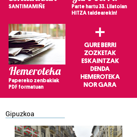
SANTIMAMIÑE
Parte hartu 33. Lilatoian
HITZA taldearekin!
+
GURE BERRI
ZOZKETAK
ESKAINTZAK
Hemeroteka
DENDA
HEMEROTEKA
Papereko zenbakiak
NOR GARA
PDF formatuan
Gipuzkoa