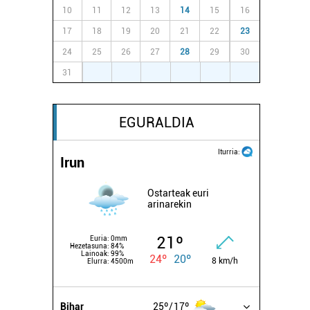
10
11
12
13
14
15
16
17
18
19
20
21
22
23
24
25
26
27
28
29
30
31
1
2
3
4
5
6
EGURALDIA
Iturria:
Irun
Ostarteak euri
arinarekin
21º
Euria:
0mm
Hezetasuna:
84%
Lainoak:
99%
24º
20º
8 km/h
Elurra:
4500m
Bihar
25º
17º