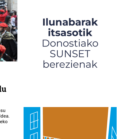
du
esu
ldea.
zeko