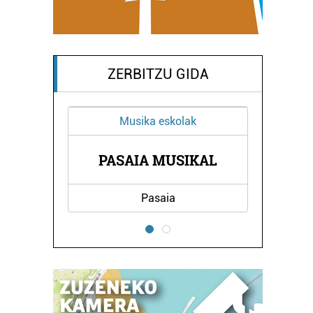
ZERBITZU GIDA
Musika eskolak
EA
PASAIA MUSIKAL
E
Pasaia