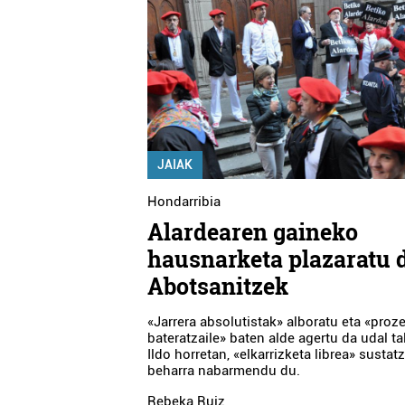
JAIAK
Hondarribia
Alardearen gaineko
hausnarketa plazaratu 
Abotsanitzek
«Jarrera absolutistak» alboratu eta «proz
bateratzaile» baten alde agertu da udal ta
Ildo horretan, «elkarrizketa librea» sustat
beharra nabarmendu du.
Rebeka Ruiz