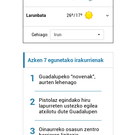
Larunbata
26º
17º
Gehiago:
Irun
Azken 7 egunetako irakurrienak
1
Guadalupeko "novenak",
aurten lehenago
2
Pistolaz egindako hiru
lapurreten ustezko egilea
atxilotu dute Guadalupen
3
Oinaurreko osasun zentro