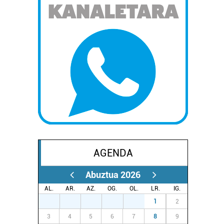
AGENDA
Abuztua 2026
AL.
AR.
AZ.
OG.
OL.
LR.
IG.
27
28
29
30
31
1
2
3
4
5
6
7
8
9