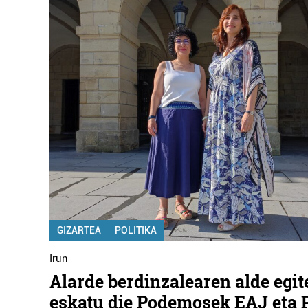
GIZARTEA
POLITIKA
Irun
Alarde berdinzalearen alde egit
eskatu die Podemosek EAJ eta 