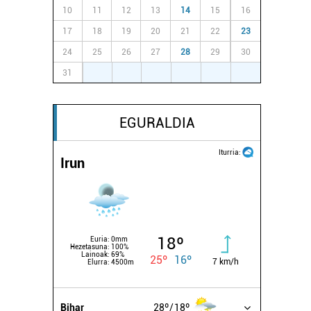
10
11
12
13
14
15
16
17
18
19
20
21
22
23
24
25
26
27
28
29
30
31
1
2
3
4
5
6
EGURALDIA
Iturria:
Irun
18º
Euria:
0mm
Hezetasuna:
100%
Lainoak:
69%
25º
16º
7 km/h
Elurra:
4500m
Bihar
28º
18º