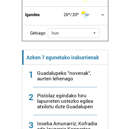
Igandea
26º
20º
Gehiago:
Irun
Azken 7 egunetako irakurrienak
1
Guadalupeko "novenak",
aurten lehenago
2
Pistolaz egindako hiru
lapurreten ustezko egilea
atxilotu dute Guadalupen
3
Ioseba Amunarriz, Kofradia