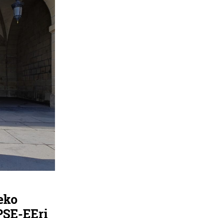
eko
PSE-EEri