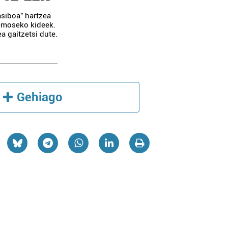
asiboa" hartzea
demoseko kideek.
a gaitzetsi dute.
Gehiago