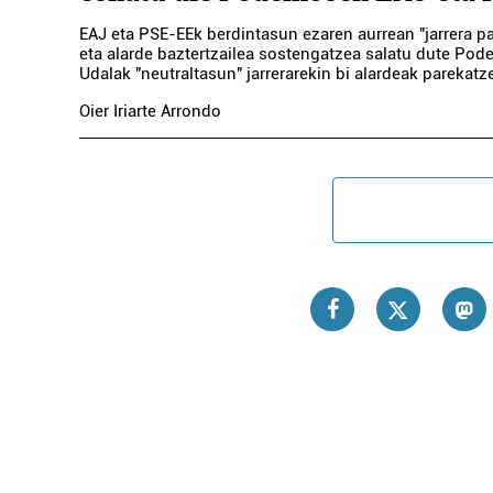
EAJ eta PSE-EEk berdintasun ezaren aurrean "jarrera p
eta alarde baztertzailea sostengatzea salatu dute Po
Udalak "neutraltasun" jarrerarekin bi alardeak parekatze
Oier Iriarte Arrondo