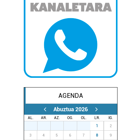
AGENDA
Abuztua 2026
AL.
AR.
AZ.
OG.
OL.
LR.
IG.
27
28
29
30
31
1
2
3
4
5
6
7
8
9