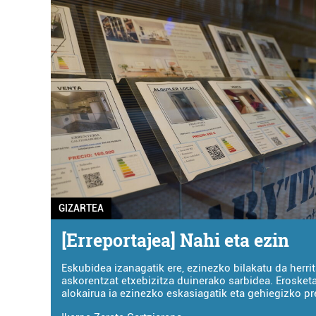
GIZARTEA
[Erreportajea] Nahi eta ezin
Eskubidea izanagatik ere, ezinezko bilakatu da herri
askorentzat etxebizitza duinerako sarbidea. Erosketa 
alokairua ia ezinezko eskasiagatik eta gehiegizko pr