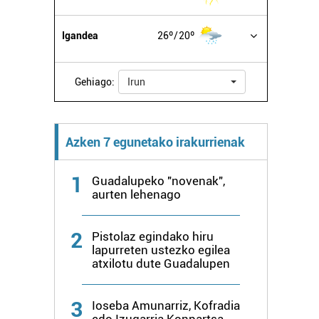
Igandea
26º
20º
Gehiago:
Irun
Azken 7 egunetako irakurrienak
1
Guadalupeko "novenak",
aurten lehenago
2
Pistolaz egindako hiru
lapurreten ustezko egilea
atxilotu dute Guadalupen
3
Ioseba Amunarriz, Kofradia