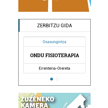
ZERBITZU GIDA
sasungintza
Ostalaritza
FISIOTERAPIA
ARALAR TABERNA
enteria-Orereta
Errenteria-Orereta