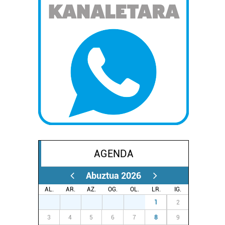
AGENDA
Abuztua 2026
AL.
AR.
AZ.
OG.
OL.
LR.
IG.
27
28
29
30
31
1
2
3
4
5
6
7
8
9