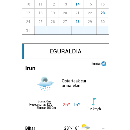
10
11
12
13
14
15
16
17
18
19
20
21
22
23
24
25
26
27
28
29
30
31
1
2
3
4
5
6
EGURALDIA
Iturria:
Irun
Ostarteak euri
arinarekin
Euria:
0mm
25º
16º
Hezetasuna:
82%
Elurra:
4500m
12 km/h
Bihar
28º
18º