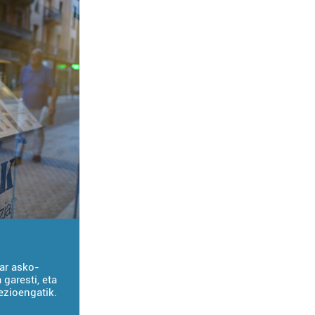
tar asko-
garesti, eta
ezioengatik.