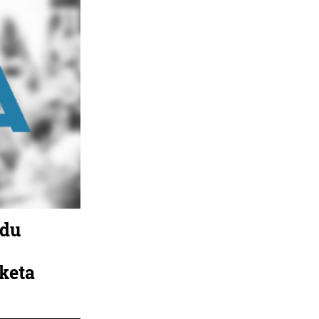
 du
aketa