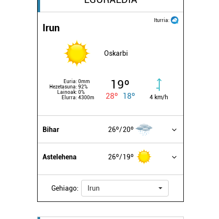
Iturria:
Irun
Oskarbi
19º
Euria:
0mm
Hezetasuna:
92%
Lainoak:
0%
28º
18º
4 km/h
Elurra:
4300m
Bihar
26º
20º
Astelehena
26º
19º
Gehiago:
Irun