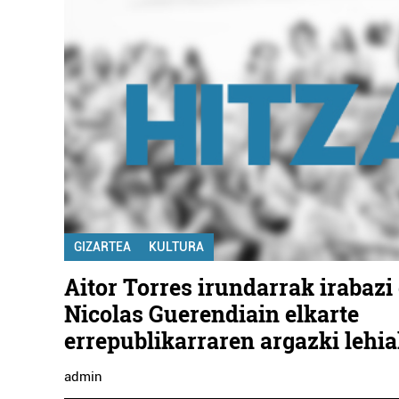
GIZARTEA
KULTURA
Aitor Torres irundarrak irabazi
Nicolas Guerendiain elkarte
errepublikarraren argazki lehi
admin