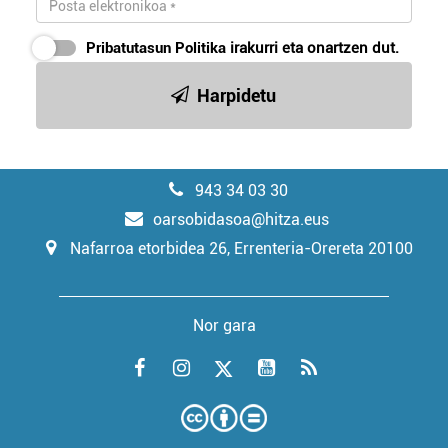
Pribatutasun Politika
irakurri eta onartzen dut.
Harpidetu
943 34 03 30
oarsobidasoa@hitza.eus
Nafarroa etorbidea 26, Errenteria-Orereta 20100
Nor gara