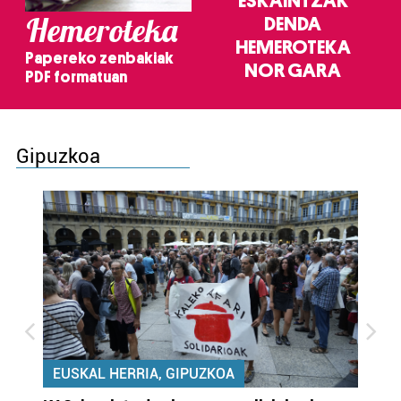
ESKAINTZAK
Hemeroteka
DENDA
HEMEROTEKA
Papereko zenbakiak
NOR GARA
PDF formatuan
Gipuzkoa
EUSKAL HERRIA, GIPUZKOA