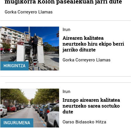
mugikorra Kolon pasealekuan jarri dute
Gorka Correyero Llamas
Irun
Airearen kalitatea
neurtzeko hiru ekipo berri
jarriko dituzte
Gorka Correyero Llamas
HIRIGINTZA
Irun
Irungo airearen kalitatea
neurtzeko sarea sortuko
dute
Oarso Bidasoko Hitza
INGURUMENA