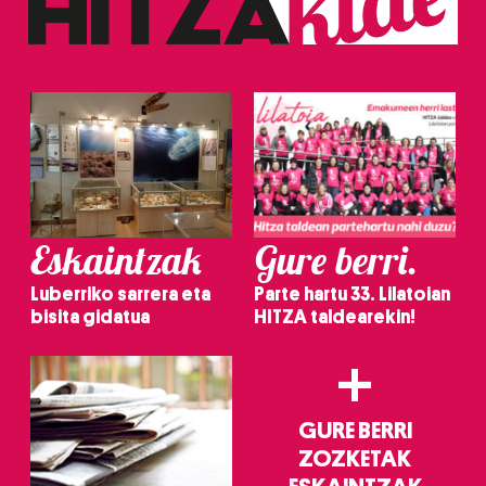
Eskaintzak
Gure berri.
Luberriko sarrera eta
Parte hartu 33. Lilatoian
bisita gidatua
HITZA taldearekin!
+
GURE BERRI
ZOZKETAK