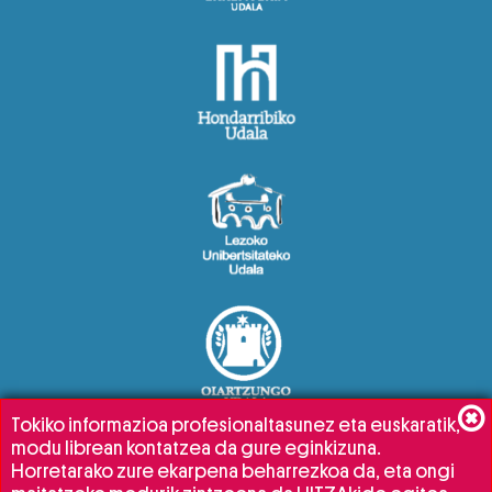
Tokiko informazioa profesionaltasunez eta euskaratik,
modu librean kontatzea da gure eginkizuna.
Horretarako zure ekarpena beharrezkoa da, eta ongi