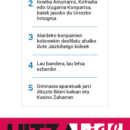
2
Ioseba Amunarriz, Kofradia
erabiltzeko baimen esplizitua ematen diguzu.
Gehiago
edo Izugarria Konpartsa,
irakurri
batek jasoko du Urrezko
Intsignia
3
Alardeko konpainien
koloreekin desfilatu ahalko
dute Jaizkibelgo kideek
4
Lau bandera, lau lehia
ezberdin
5
Gimnasia aparatuak jarri
dituzte Biteri kalean eta
Kasino Zaharran