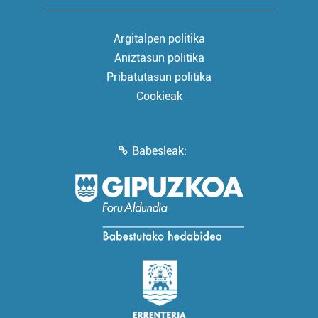
Argitalpen politika
Aniztasun politika
Pribatutasun politika
Cookieak
Babesleak: