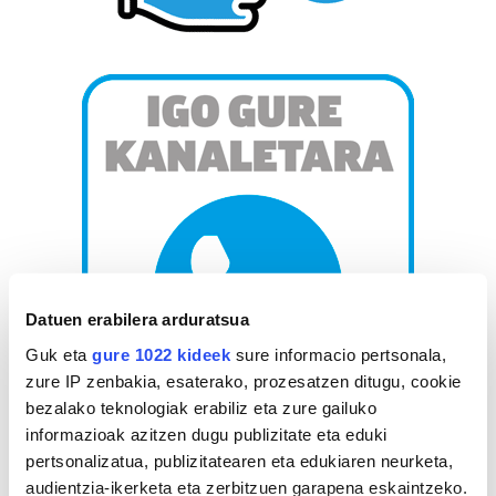
Datuen erabilera arduratsua
Guk eta
gure 1022 kideek
sure informacio pertsonala,
zure IP zenbakia, esaterako, prozesatzen ditugu, cookie
bezalako teknologiak erabiliz eta zure gailuko
informazioak azitzen dugu publizitate eta eduki
AGENDA
pertsonalizatua, publizitatearen eta edukiaren neurketa,
audientzia-ikerketa eta zerbitzuen garapena eskaintzeko.