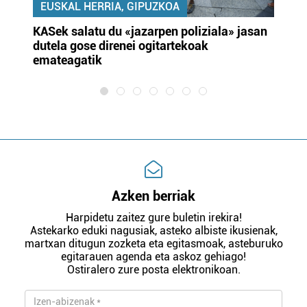
EUSKAL HERRIA, GIPUZKOA
KASek salatu du «jazarpen poliziala» jasan
Pa
dutela gose direnei ogitartekoak
da
emateagatik
«s
Azken berriak
Harpidetu zaitez gure buletin irekira!
Astekarko eduki nagusiak, asteko albiste ikusienak,
martxan ditugun zozketa eta egitasmoak, asteburuko
egitarauen agenda eta askoz gehiago!
Ostiralero zure posta elektronikoan.