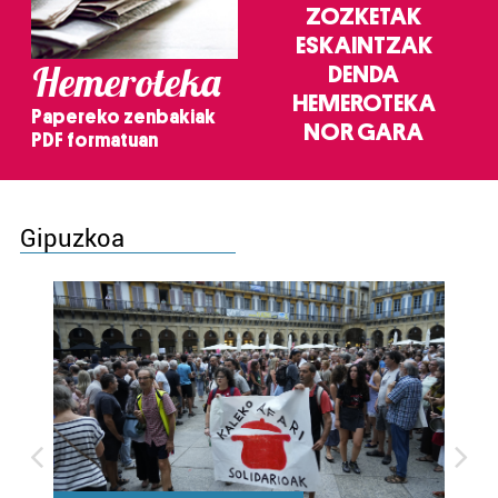
ZOZKETAK
ESKAINTZAK
Hemeroteka
DENDA
HEMEROTEKA
Papereko zenbakiak
NOR GARA
PDF formatuan
Gipuzkoa