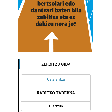
ZERBITZU GIDA
Ostalaritza
DEGIA
KABITXO TABERNA
KIRI
Oiartzun