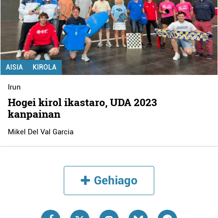
AISIA
KIROLA
Irun
Hogei kirol ikastaro, UDA 2023
kanpainan
Mikel Del Val Garcia
Gehiago