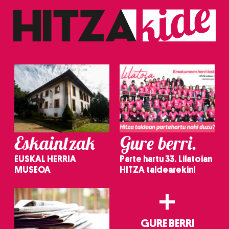
baliatzen gara. Ohar hau onartuz gero, teknologia hori
erabiltzeko baimen esplizitua ematen diguzu.
Gehiago
irakurri
Eskaintzak
Gure berri.
EUSKAL HERRIA
Parte hartu 33. Lilatoian
MUSEOA
HITZA taldearekin!
+
GURE BERRI