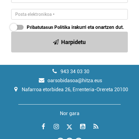
Pribatutasun Politika
irakurri eta onartzen dut.
Harpidetu
943 34 03 30
oarsobidasoa@hitza.eus
Nafarroa etorbidea 26, Errenteria-Orereta 20100
Nor gara