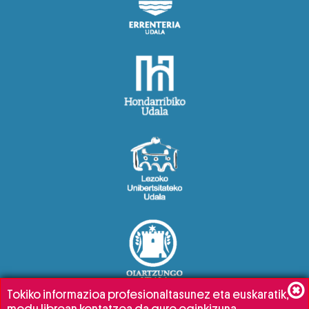
Tokiko informazioa profesionaltasunez eta euskaratik,
modu librean kontatzea da gure eginkizuna.