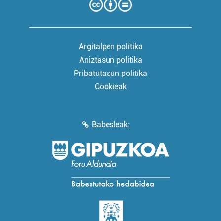
Argitalpen politika
Aniztasun politika
Pribatutasun politika
Cookieak
Babesleak: